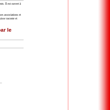
ts. Il est ouvert à
.
ses associations et
isse raconte et
ar le
..