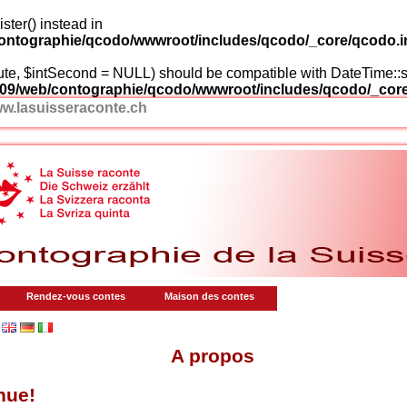
ster() instead in
ntographie/qcodo/wwwroot/includes/qcodo/_core/qcodo.i
inute, $intSecond = NULL) should be compatible with DateTime:
09/web/contographie/qcodo/wwwroot/includes/qcodo/_core
w.lasuisseraconte.ch
Rendez-vous contes
Maison des contes
A propos
nue!