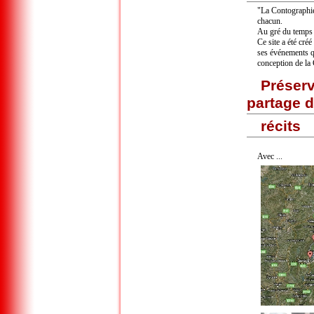
"La Contographie 
chacun.
Au gré du temps e
Ce site a été cré
ses événements qu
conception de la
Préserv
partage 
récits
Avec ...