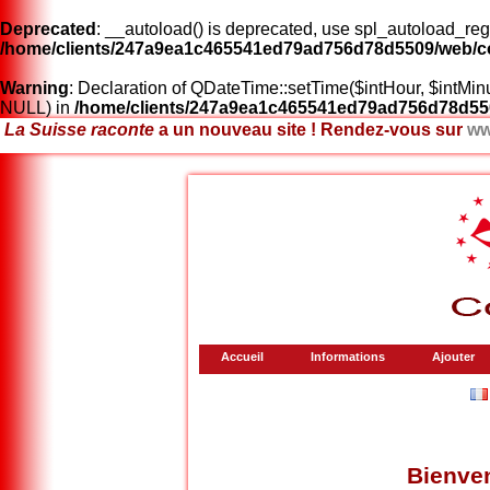
Deprecated
: __autoload() is deprecated, use spl_autoload_regi
/home/clients/247a9ea1c465541ed79ad756d78d5509/web/co
Warning
: Declaration of QDateTime::setTime($intHour, $intM
NULL) in
/home/clients/247a9ea1c465541ed79ad756d78d55
La Suisse raconte
a un nouveau site ! Rendez-vous sur
ww
Accueil
Informations
Ajouter
Bienve