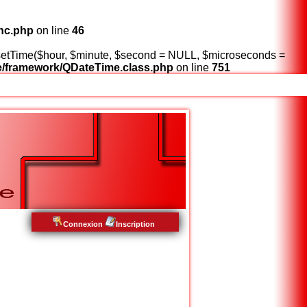
nc.php
on line
46
:setTime($hour, $minute, $second = NULL, $microseconds =
/framework/QDateTime.class.php
on line
751
Connexion
Inscription