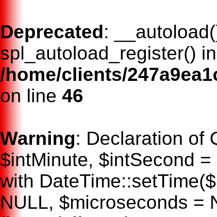
Deprecated
: __autoload(
spl_autoload_register() i
/home/clients/247a9ea
on line
46
Warning
: Declaration of
$intMinute, $intSecond =
with DateTime::setTime($
NULL, $microseconds = 