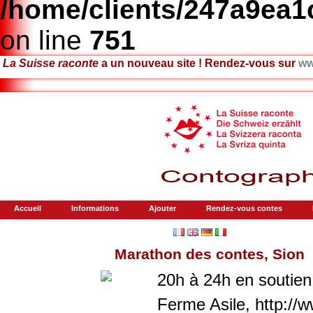
/home/clients/247a9ea
on line
751
La Suisse raconte
a un nouveau site ! Rendez-vous sur
ww
Accueil
Informations
Ajouter
Rendez-vous contes
x
Marathon des contes, Sion
x
20h à 24h en soutien
Ferme Asile, http://