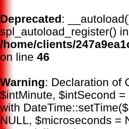
Deprecated
: __autoload(
spl_autoload_register() i
/home/clients/247a9ea
on line
46
Warning
: Declaration of
$intMinute, $intSecond =
with DateTime::setTime($
NULL, $microseconds = 