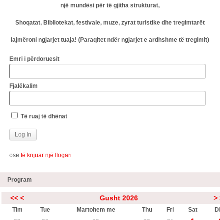
një mundësi për të gjitha strukturat,
Shoqatat, Bibliotekat, festivale, muze, zyrat turistike dhe tregimtarët
lajmëroni ngjarjet tuaja! (Paraqitet ndër ngjarjet e ardhshme të tregimit)
Emri i përdoruesit
Fjalëkalim
Të ruaj të dhënat
ose
të krijuar një llogari
Program
<<
<
Gusht 2026
>
Tim
Tue
Martohem me
Thu
Fri
Sat
Di