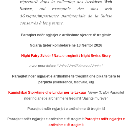
répertorié dans la collection des
Archives Web
Suisse
, qui rassemble des sites web
d&rsquo;importance patrimoniale de la Suisse
conservés à long terme.
Paraqitet ndër ngjarjet e ardhshme vjetore të tregimit:
Ngjarja tjetër kombëtare në 13 Nëntor 2026
Night Fairy Zvicër / Nata e tregimit / Night Swiss Story
avec pour thème “Voice/Voci/Stimmen/Vuchs”
Paraqitet ndër ngjarjet e ardhshme të tregimit
dhe pika të tjera të
përpikta
(konferenca, festivale, etj)
Kamishibai Storytime dhe Lindur për të Lexuar
Vevey (CEO) Paraqitet
ndër ngjarjet e ardhshme të tregimit “Jashtë mureve”
Paraqitet ndër ngjarjet e ardhshme të tregimit!
Paraqitet ndër ngjarjet e ardhshme të tregimit
Paraqitet ndër ngjarjet e
ardhshme të tregimit