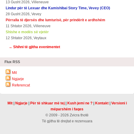
13 Gusht 2026, Villeneuve
Lindur për të Lexuar dhe Kamishibai Story Time, Vevey (CEO)
28 Gusht 2026, Vevey
Përralla të djersës dhe lumturisë, për prindërit e ardhshëm
11 Shtator 2026, Villeneuve
Shishe e modës së vjetër
12 Shtator 2026, Veytaux
→ Shihni të gjitha evenimentet
Flux RSS
Mit
Ngjarje
Referencat
Mit
|
Ngjarje
|
Për të shkuar më tej
|
Kush jemi ne ?
|
Kontakt
|
Versioni i
mëparshëm i faqes
© 2009 - 2026 Zvicra thotë
Të gjitha të drejtat e rezervuara