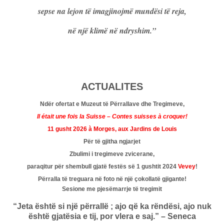
sepse na lejon të imagjinojmë mundësi të reja,
në një klimë në ndryshim.”
ACTUALITES
Ndër ofertat e Muzeut të Përrallave dhe Tregimeve,
Il était une fois la Suisse – Contes suisses à croquer!
11 gusht 2026
à Morges
,
aux Jardins de Louis
Për të gjitha ngjarjet
Zbulimi i tregimeve zvicerane,
paraqitur për shembull gjatë festës së 1 gushtit 2024
Vevey
!
Përralla të treguara në foto në një çokollatë gjigante!
Sesione me pjesëmarrje të tregimit
“Jeta është si një përrallë ; ajo që ka rëndësi, ajo nuk
është gjatësia e tij, por vlera e saj.” – Seneca