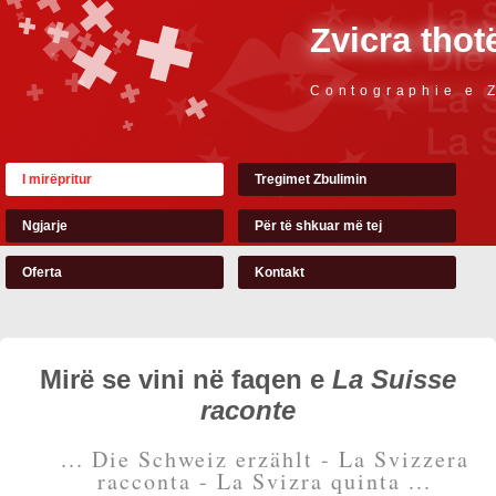
Zvicra thot
Contographie e 
I mirëpritur
Tregimet Zbulimin
Ngjarje
Për të shkuar më tej
Oferta
Kontakt
Mirë se vini në faqen e
La Suisse
raconte
... Die Schweiz erzählt - La Svizzera
racconta - La Svizra quinta ...