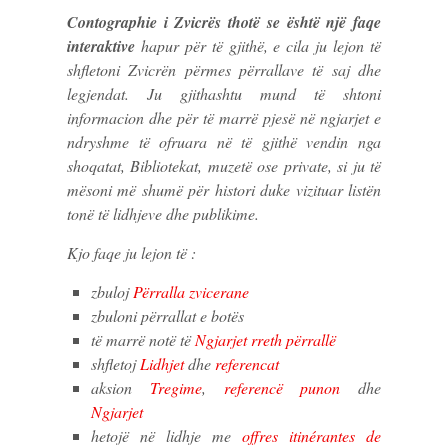
Contographie i Zvicrës thotë se është një faqe
interaktive
hapur për të gjithë, e cila ju lejon të
shfletoni Zvicrën përmes përrallave të saj dhe
legjendat. Ju gjithashtu mund të shtoni
informacion dhe për të marrë pjesë në ngjarjet e
ndryshme të ofruara në të gjithë vendin nga
shoqatat, Bibliotekat, muzetë ose private, si ju të
mësoni më shumë për histori duke vizituar listën
tonë të lidhjeve dhe publikime.
Kjo faqe ju lejon të :
zbuloj
Përralla zvicerane
zbuloni përrallat e botës
të marrë notë të
Ngjarjet rreth përrallë
shfletoj
Lidhjet
dhe
referencat
aksion
Tregime
,
referencë punon
dhe
Ngjarjet
hetojë në lidhje me
offres itinérantes de