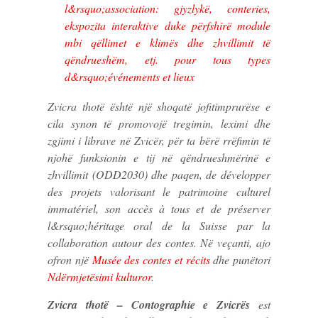
l&rsquo;association: gjyzlykë, conteries,
ekspozita interaktive duke përfshirë module
mbi qëllimet e klimës dhe zhvillimit të
qëndrueshëm, etj. pour tous types
d&rsquo;événements et lieux
Zvicra thotë
është një shoqatë jofitimprurëse e
cila synon të promovojë tregimin, leximi dhe
zgjimi i librave në Zvicër, për ta bërë rrëfimin të
njohë funksionin e tij në qëndrueshmërinë e
zhvillimit (ODD2030) dhe paqen, de développer
des projets valorisant le patrimoine culturel
immatériel, son accès à tous et de préserver
l&rsquo;héritage oral de la Suisse par la
collaboration autour des contes. Në veçanti, ajo
ofron një
Musée des contes et récits
dhe punëtori
Ndërmjetësimi kulturor
.
Zvicra thotë – Contographie e Zvicrës
est