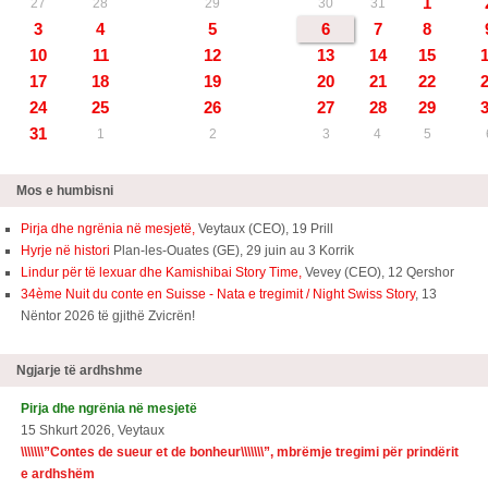
1
27
28
29
30
31
3
4
5
6
7
8
10
11
12
13
14
15
17
18
19
20
21
22
24
25
26
27
28
29
31
1
2
3
4
5
Mos e humbisni
Pirja dhe ngrënia në mesjetë,
Veytaux (CEO), 19 Prill
Hyrje në histori
Plan-les-Ouates (GE), 29 juin au 3 Korrik
Lindur për të lexuar dhe Kamishibai Story Time,
Vevey (CEO), 12 Qershor
34ème Nuit du conte en Suisse - Nata e tregimit / Night Swiss Story
, 13
Nëntor 2026 të gjithë Zvicrën!
Ngjarje të ardhshme
Pirja dhe ngrënia në mesjetë
15 Shkurt 2026, Veytaux
\\\\\\\”
Contes de sueur et de bonheur\\\\\\\
”, mbrëmje tregimi për prindërit
e ardhshëm