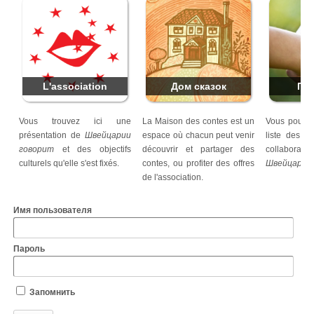
L'association
Дом сказок
Па
Vous trouvez ici une
La Maison des contes est un
Vous pouvez 
présentation de
Швейцарии
espace où chacun peut venir
liste des pa
говорит
et des objectifs
découvrir et partager des
collabo
culturels qu'elle s'est fixés.
contes, ou profiter des offres
Швейцарии
de l'association.
Имя пользователя
Пароль
Запомнить