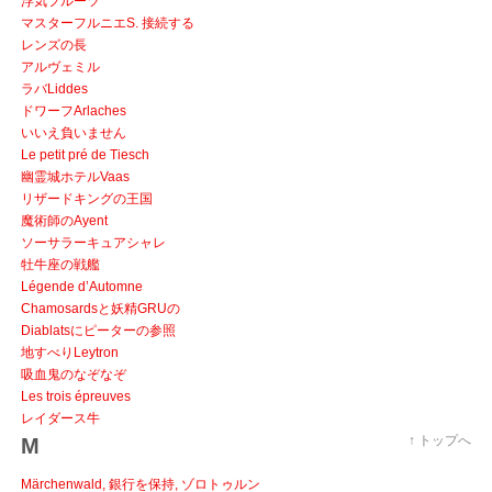
浮気フルーツ
マスターフルニエS. 接続する
レンズの長
アルヴェミル
ラバLiddes
ドワーフArlaches
いいえ負いません
Le petit pré de Tiesch
幽霊城ホテルVaas
リザードキングの王国
魔術師のAyent
ソーサラーキュアシャレ
牡牛座の戦艦
Légende d’Automne
Chamosardsと妖精GRUの
Diablatsにピーターの参照
地すべりLeytron
吸血鬼のなぞなぞ
Les trois épreuves
レイダース牛
↑ トップへ
M
Märchenwald, 銀行を保持, ゾロトゥルン