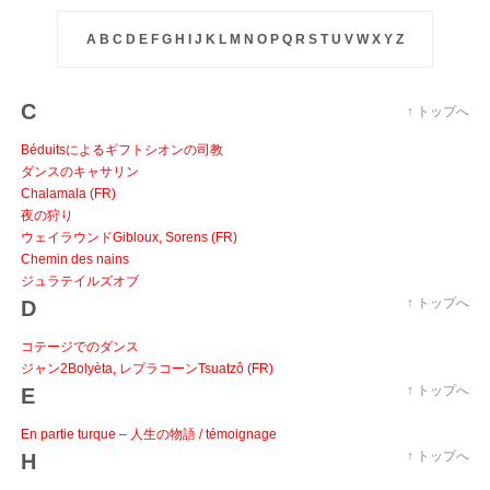
A
B
C
D
E
F
G
H
I
J
K
L
M
N
O
P
Q
R
S
T
U
V
W
X
Y
Z
C
↑ トップへ
Béduitsによるギフトシオンの司教
ダンスのキャサリン
Chalamala (FR)
夜の狩り
ウェイラウンドGibloux, Sorens (FR)
Chemin des nains
ジュラテイルズオブ
↑ トップへ
D
コテージでのダンス
ジャン2Bolyèta, レプラコーンTsuatzô (FR)
↑ トップへ
E
En partie turque – 人生の物語 / témoignage
↑ トップへ
H