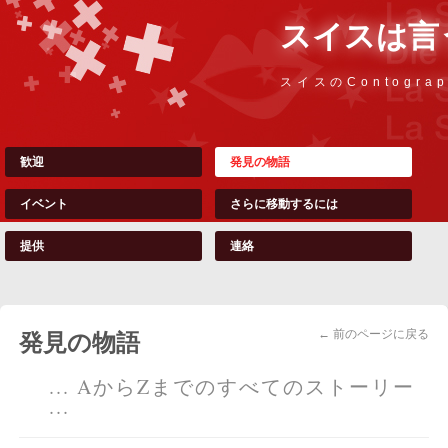
スイスは言
スイスのContograp
歓迎
発見の物語
イベント
さらに移動するには
提供
連絡
← 前のページに戻る
発見の物語
... AからZまでのすべてのストーリー
...