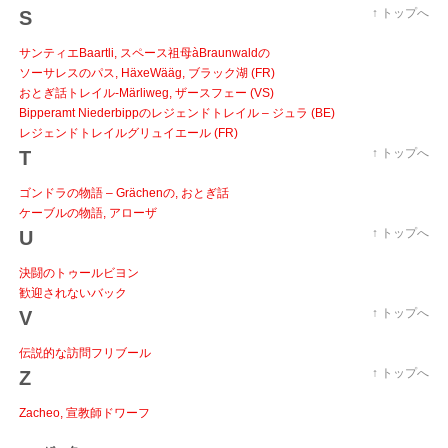
↑ トップへ
S
サンティエBaartli, スペース祖母àBraunwaldの
ソーサレスのパス, HäxeWääg, ブラック湖 (FR)
おとぎ話トレイル-Märliweg, ザースフェー (VS)
Bipperamt Niederbippのレジェンドトレイル – ジュラ (BE)
レジェンドトレイルグリュイエール (FR)
↑ トップへ
T
ゴンドラの物語 – Grächenの, おとぎ話
ケーブルの物語, アローザ
↑ トップへ
U
決闘のトゥールビヨン
歓迎されないバック
↑ トップへ
V
伝説的な訪問フリブール
↑ トップへ
Z
Zacheo, 宣教師ドワーフ