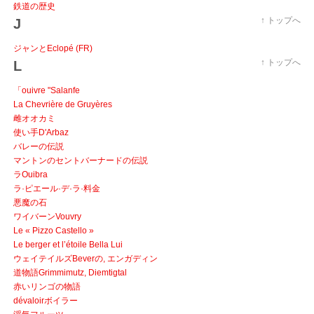
鉄道の歴史
↑ トップへ
J
ジャンとEclopé (FR)
↑ トップへ
L
「ouivre "Salanfe
La Chevrière de Gruyères
雌オオカミ
使い手D'Arbaz
バレーの伝説
マントンのセントバーナードの伝説
ラOuibra
ラ·ピエール·デ·ラ·料金
悪魔の石
ワイバーンVouvry
Le « Pizzo Castello »
Le berger et l’étoile Bella Lui
ウェイテイルズBeverの, エンガディン
道物語Grimmimutz, Diemtigtal
赤いリンゴの物語
dévaloirボイラー