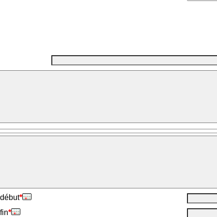
 début
*
fin
*