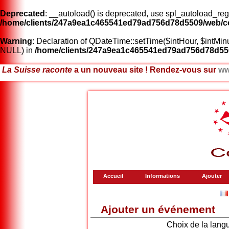
Deprecated
: __autoload() is deprecated, use spl_autoload_regi
/home/clients/247a9ea1c465541ed79ad756d78d5509/web/co
Warning
: Declaration of QDateTime::setTime($intHour, $intM
NULL) in
/home/clients/247a9ea1c465541ed79ad756d78d55
La Suisse raconte
a un nouveau site ! Rendez-vous sur
ww
Accueil
Informations
Ajouter
Ajouter un événement
x
Choix de la lang