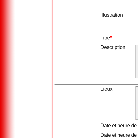
x
x
Illustration
x
x
Titre
*
x
Description
x
Lieux
x
Date et heure de
x
Date et heure de 