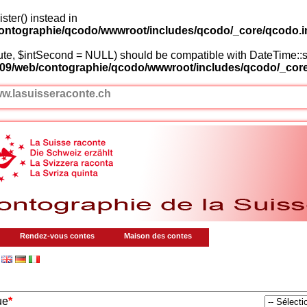
ster() instead in
ntographie/qcodo/wwwroot/includes/qcodo/_core/qcodo.i
inute, $intSecond = NULL) should be compatible with DateTime:
09/web/contographie/qcodo/wwwroot/includes/qcodo/_core
w.lasuisseraconte.ch
Rendez-vous contes
Maison des contes
ue
*