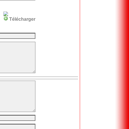
x
x
Télécharger
x
x
x
x
x
x