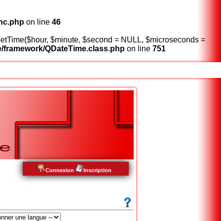
nc.php
on line
46
:setTime($hour, $minute, $second = NULL, $microseconds =
/framework/QDateTime.class.php
on line
751
Connexion
Inscription
x