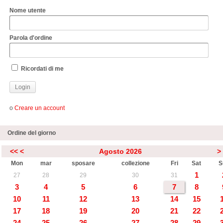
Nome utente
Parola d'ordine
Ricordati di me
o
Creare un account
Ordine del giorno
<<
<
Agosto 2026
>
Mon
mar
sposare
collezione
Fri
Sat
S
1
27
28
29
30
31
3
4
5
6
7
8
10
11
12
13
14
15
17
18
19
20
21
22
24
25
26
27
28
29