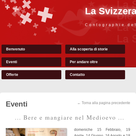
La Svizzer
Contographie de
Benvenuto
Alla scoperta di storie
Eventi
Per andare oltre
Offerte
Contatto
Eventi
← Torna alla pagina precedente
... Bere e mangiare nel Medioevo ...
domeniche 15 Febbraio,
19
Aprile, 14 Giugno, 16 Agosto e
18