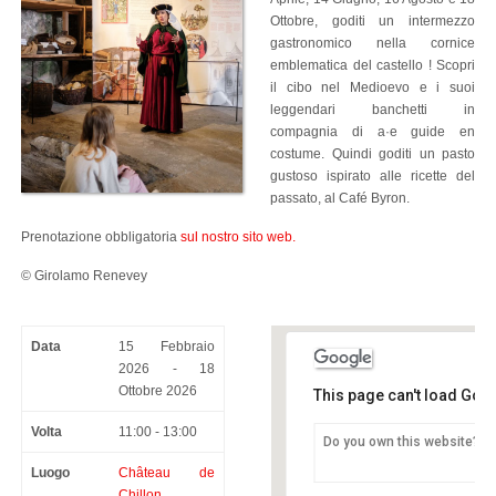
Ottobre, goditi un intermezzo
gastronomico nella cornice
emblematica del castello ! Scopri
il cibo nel Medioevo e i suoi
leggendari banchetti in
compagnia di a·e guide en
costume. Quindi goditi un pasto
gustoso ispirato alle ricette del
passato, al Café Byron.
Prenotazione obbligatoria
sul nostro sito web.
©
Girolamo Renevey
Data
15 Febbraio
2026 - 18
Ottobre 2026
This page can't load Goo
Volta
11:00 - 13:00
Do you own this website?
Château de Chillon
Luogo
Château de
Avenue de Chillon 21 -
Chillon