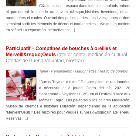
C&rsquo;est un espace dans lequel les enfants entrent
et parcourent le monde au travers d&rsquo;histoires inventées, rimas,
randonnées et contes. Ouvrant des petites portes, des livres jeunesse dont
semblent sortir les éléments de décors et marionnettes qu&rsquo;ils mettent
en scène! La exposición interactiva es […]
Participatif – Comptines de bouches à oreilles et
Merveill&rsquo;Oeufs
(atelier-conte, mediación cultural,
Ofertas de Buena Voluntad, mostrar)
Taller / Rendimiento / Marionnettes / Teatro de objetos
“Bocas Rhymes a oídos” Des comptines et randonnées
à découvrir et à jouer! Orden del día 2021 20
Septiembre – Veysonnaz (VS) en el Festival “Place aux
Mômes” Logro: Las palabras y los colores Mediación:
Museo de cuentos e historias Duración: dependiendo de la aplicación
“Merveill’Oeufs!” Des histoires pour Pâques suivies d&rsquo;un atelier-jeu!
Reservas […]