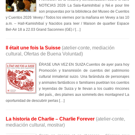
NOTICIAS 2026 La Sala-Kamishibaï y Né.e pour lire
son propuestas por la biblioteca del Museo de Cuentos
y Cuentos 2026 Vevey / Todos los viernes por la mañana en Vevey a las 10
a.m. – Hall-Kamishibaï y Nacidos para leer / Maison de quartier Espace
Bel-Air 18 a 22.03 Grand Saconnex (GE) / […]
Il était une fois la Suisse
(atelier-conte, mediación
cultural, Ofertas de Buena Voluntad)
ÉRASE UNA VEZ EN SUIZA Cuentos de ayer para hoy
Promoción y transmisión de cuentos del patrimonio
cultural inmaterial suizo. Una farándula de personajes
y animales fantásticos o familiares pueblan los cuentos
y leyendas de Suiza y te llevan a los cuatro rincones
del país., des plaines aux sommets des montagnes! La
oportunidad de descubrir perlas […]
La historia de Charlie – Charlie Forever
(atelier-conte,
mediación cultural, mostrar)