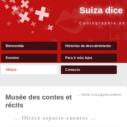
Suiza dice
Contographie de
Bienvenida
Historias de descubrimiento
Eventos
Para ir más lejos
Ofrece
Contacto
← Volver a la página anterior
Musée des contes et
récits
... Ofrece espacio-cuentos ...