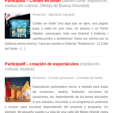
Participatif – Contes en boîte!
(atelier-conte, exposición,
mediación cultural, Ofertas de Buena Voluntad)
Reservas - Spectacle interactif
Contes en boîte! Una tapa que se abre, una página
pasa y estás en una casa, un palacio o en París!
Objetos, personajes, toda una historia! 3 historias /
cuentacuentos y senderismo Todos los viernes por la
mañana previa reserva, Casa de cuentos e historias “Extramuros”, 12 Calle
del Norte – […]
Participatif – creación de espectáculos
(mediación
cultural, mostrar)
Reservas - Cuentos graciosos - Condado de Teatro
Espectáculo participativo hecho a medida para todas
las ocasiones., teatros, festivales, lecciones de
vacaciones, etc. dependiendo de los temas discutidos
si son actuales, vinculado a un programa en particular
o incluso para escuelas dependiendo del proyecto y programa. Un
ejemplo: Mi pequeño pueblo La vida de una calle del Medio Oriente cobra