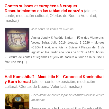
Contes suisses et européens à croquer!
Descubrimientos en las tablas del corazón
(atelier-
conte, mediación cultural, Ofertas de Buena Voluntad,
mostrar)
libro sobre sesiones de cuentos
Amina Jendly © Valérie Badan – Fête des Vignerons,
Vevey, Suiza, Julio 2019 1Agosto 1 2026 – Morges
(CEO)) Il était une fois la Suisse / Fiestas del 1 de
agosto en los Jardins de Louis de 10:30 a 14:30 horas.
–
Lecture de contes et légendes et jeux de société autour de la Suisse Il
était une fois
[…]
Hall-Kamishibaï – Meet little K – Conoce el Kamishibai
y Born to read
(atelier-conte, exposición, mediación
cultural, Ofertas de Buena Voluntad, mostrar)
Découverte de contes japonais et autres récits inventés
du monde
Promoción de la lectura y sensibilización sobre el libro