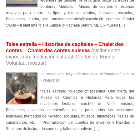
légendes de Suisse! Helvetia dice Suiza ya través de
fronteras. Médiation: Museo de cuentos e historias
reservas para todos los tipos y rsquo; eventos, festivales, escuelas,
Bibliotecas, cuidar, etc. museedescontes@bluewin.ch cuentos Chalet
Swiss – Il était une fois la Suisse © Nathalie Jendly, MDC – museo […]
Tales estrella – Historias de capitales – Chalet des
contes – Chalet des contes suisses
(atelier-conte,
exposición, mediación cultural, Ofertas de Buena
Voluntad, mostrar)
La promoción del patrimonio cultural inmaterial, lectura
y culturales
“Tales estrella” “cuentos chispeantes” Una oferta del
Museo de Cuentos e Historias Para todas las
ocasiones festivas, marchés de Noël, museos,
Bibliotecas, escuelas, cumpleaños, etc. / para todas las ocasiones:
festivales, mercados de invierno, escuelas, museos, bibliotecas, fiestas de
cumpleaños, etc.. Programación de cuentos de invierno y Navidad. /
Sesiones de lectura de cuentos y talleres creativos. […]