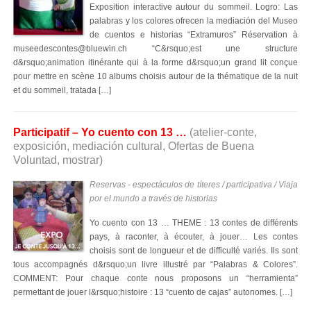
Exposition interactive autour du sommeil. Logro: Las
palabras y los colores ofrecen la mediación del Museo
de cuentos e historias “Extramuros” Réservation à
museedescontes@bluewin.ch “C&rsquo;est une structure
d&rsquo;animation itinérante qui à la forme d&rsquo;un grand lit conçue
pour mettre en scène 10 albums choisis autour de la thématique de la nuit
et du sommeil, tratada […]
Participatif – Yo cuento con 13 …
(atelier-conte,
exposición, mediación cultural, Ofertas de Buena
Voluntad, mostrar)
Reservas - espectáculos de títeres / participativa / Viaja
por el mundo a través de historias
Yo cuento con 13 … THEME : 13 contes de différents
pays, à raconter, à écouter, à jouer… Les contes
choisis sont de longueur et de difficulté variés. Ils sont
tous accompagnés d&rsquo;un livre illustré par “Palabras & Colores”.
COMMENT: Pour chaque conte nous proposons un “herramienta”
permettant de jouer l&rsquo;histoire : 13 “cuento de cajas” autonomes. […]