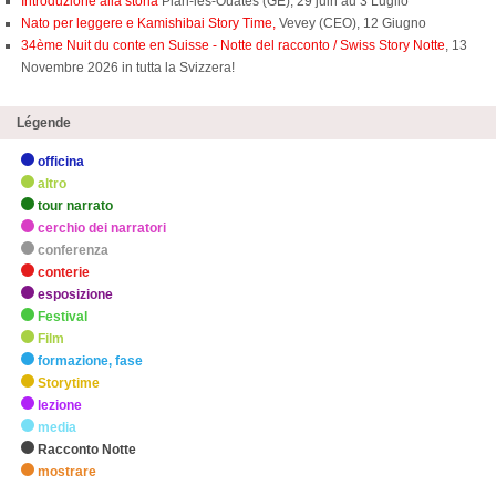
Introduzione alla storia
Plan-les-Ouates (GE), 29 juin au 3 Luglio
Nato per leggere e Kamishibai Story Time,
Vevey (CEO), 12 Giugno
34ème Nuit du conte en Suisse - Notte del racconto / Swiss Story Notte
, 13
Novembre 2026 in tutta la Svizzera!
Légende
officina
altro
tour narrato
cerchio dei narratori
conferenza
conterie
esposizione
Festival
Film
formazione, fase
Storytime
lezione
media
Racconto Notte
mostrare
zHighlights