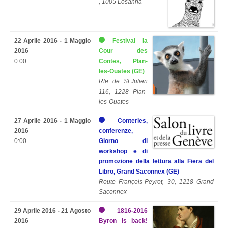
, 1005 Losanna
22 Aprile 2016 - 1 Maggio
Festival la
2016
Cour des
0:00
Contes, Plan-
les-Ouates (GE)
Rte de St.Julien
116, 1228 Plan-
les-Ouates
27 Aprile 2016 - 1 Maggio
Conteries,
2016
conferenze,
0:00
Giorno di
workshop e di
promozione della lettura alla Fiera del
Libro, Grand Saconnex (GE)
Route François-Peyrot, 30, 1218 Grand
Saconnex
29 Aprile 2016 - 21 Agosto
1816-2016
2016
Byron is back!