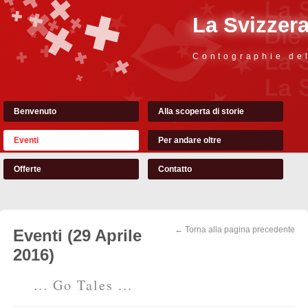
La Svizzer
Contographie de
Benvenuto
Alla scoperta di storie
Eventi
Per andare oltre
Offerte
Contatto
← Torna alla pagina precedente
Eventi (29 Aprile
2016)
... Go Tales ...