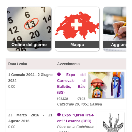
Ordine del giorno
Mappa
Aggiungi 
Data / volta
Avvenimento
1 Gennaio 2004 - 2 Giugno
Expo del
2024
Carnevale di
0:00
Balletto, Bâle
(BS)
Piazza della
Cattedrale 20, 4051 Basilea
23 Marzo 2016 - 21
Expo “Qu’en lira-t-
Agosto 2016
on?” Losanna (CEO)
0:00
Place de la Cathédrale