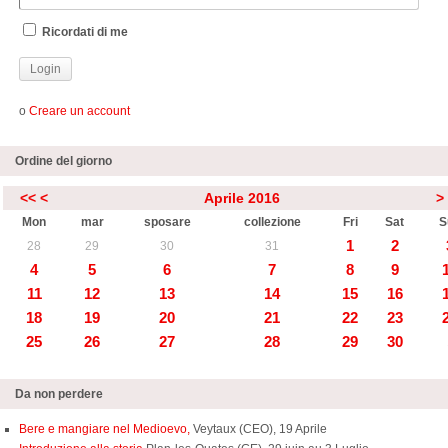
Ricordati di me
o
Creare un account
Ordine del giorno
<<
<
Aprile 2016
>
Mon
mar
sposare
collezione
Fri
Sat
S
1
2
28
29
30
31
4
5
6
7
8
9
11
12
13
14
15
16
18
19
20
21
22
23
25
26
27
28
29
30
Da non perdere
Bere e mangiare nel Medioevo,
Veytaux (CEO), 19 Aprile