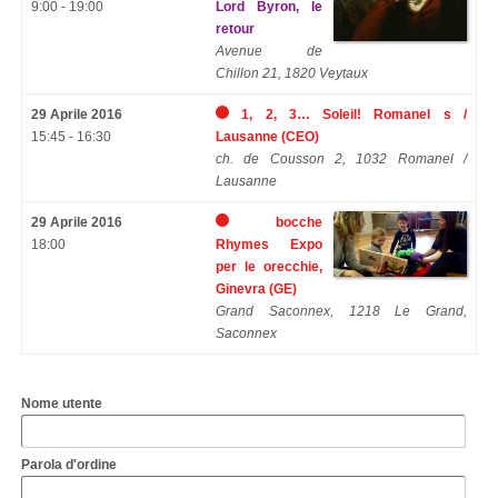
9:00 - 19:00
Lord Byron, le
retour
Avenue de
Chillon 21, 1820 Veytaux
29 Aprile 2016
1, 2, 3… Soleil! Romanel s /
15:45 - 16:30
Lausanne (CEO)
ch. de Cousson 2, 1032 Romanel /
Lausanne
29 Aprile 2016
bocche
18:00
Rhymes Expo
per le orecchie,
Ginevra (GE)
Grand Saconnex, 1218 Le Grand,
Saconnex
Nome utente
Parola d'ordine