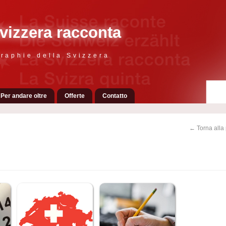
vizzera racconta
raphie della Svizzera
Per andare oltre
Offerte
Contatto
← Torna alla