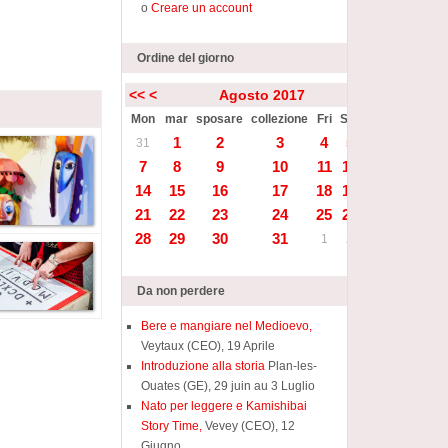
o
Creare un account
Ordine del giorno
<<
<
Agosto 2017
>
>>
Mon
mar
sposare
collezione
Fri
Sat
Sun
1
2
3
4
5
6
31
7
8
9
10
11
12
13
14
15
16
17
18
19
20
21
22
23
24
25
26
27
28
29
30
31
1
2
3
Da non perdere
Bere e mangiare nel Medioevo,
Veytaux (CEO), 19 Aprile
Introduzione alla storia
Plan-les-
Ouates (GE), 29 juin au 3 Luglio
Nato per leggere e Kamishibai
Story Time,
Vevey (CEO), 12
Giugno