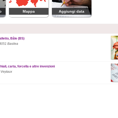
o
Mappa
Aggiungi data
lletto, Bâle (BS)
 4051 Basilea
ali, carta, forcella e altre invenzioni
 Veytaux