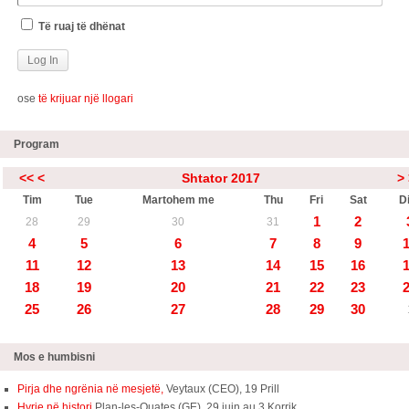
Të ruaj të dhënat
ose
të krijuar një llogari
Program
<<
<
Shtator 2017
>
Tim
Tue
Martohem me
Thu
Fri
Sat
Di
1
2
28
29
30
31
4
5
6
7
8
9
11
12
13
14
15
16
18
19
20
21
22
23
25
26
27
28
29
30
Mos e humbisni
Pirja dhe ngrënia në mesjetë,
Veytaux (CEO), 19 Prill
Hyrje në histori
Plan-les-Ouates (GE), 29 juin au 3 Korrik