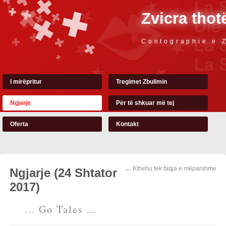
Zvicra thot
Contographie e 
I mirëpritur
Tregimet Zbulimin
Ngjarje
Për të shkuar më tej
Oferta
Kontakt
← Kthehu tek faqja e mëparshme
Ngjarje (24 Shtator
2017)
... Go Tales ...