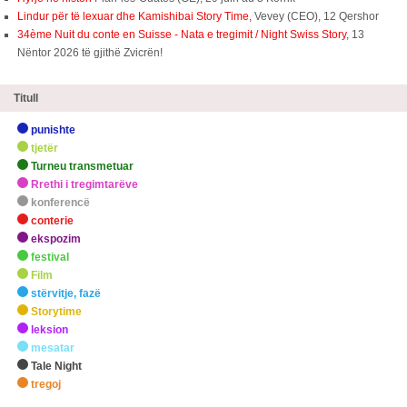
Lindur për të lexuar dhe Kamishibai Story Time,
Vevey (CEO), 12 Qershor
34ème Nuit du conte en Suisse - Nata e tregimit / Night Swiss Story
, 13
Nëntor 2026 të gjithë Zvicrën!
Titull
punishte
tjetër
Turneu transmetuar
Rrethi i tregimtarëve
konferencë
conterie
ekspozim
festival
Film
stërvitje, fazë
Storytime
leksion
mesatar
Tale Night
tregoj
zHighlights