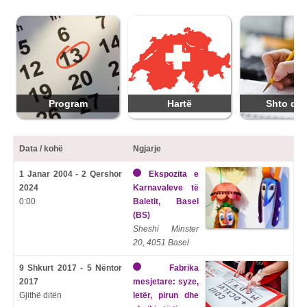
Program
Hartë
Shto dat
Data / kohë
Ngjarje
1 Janar 2004 - 2 Qershor
Ekspozita e
2024
Karnavaleve të
0:00
Baletit, Basel
(BS)
Sheshi Minster
20, 4051 Basel
9 Shkurt 2017 - 5 Nëntor
Fabrika
2017
mesjetare: syze,
Gjithë ditën
letër, pirun dhe