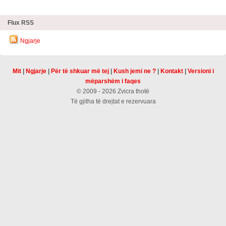
Flux RSS
Ngjarje
Mit
|
Ngjarje
|
Për të shkuar më tej
|
Kush jemi ne ?
|
Kontakt
|
Versioni i
mëparshëm i faqes
© 2009 - 2026 Zvicra thotë
Të gjitha të drejtat e rezervuara