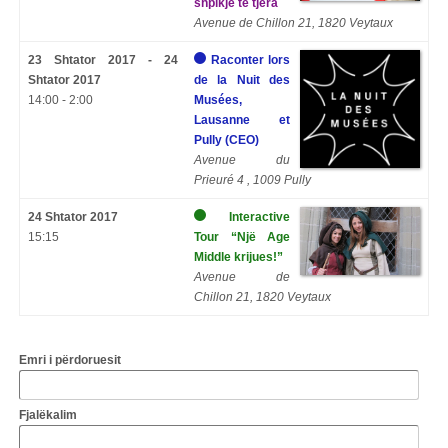
shpikje të tjera
Avenue de Chillon 21, 1820 Veytaux
23 Shtator 2017 - 24
Raconter lors
Shtator 2017
de la Nuit des
14:00 - 2:00
Musées,
Lausanne et
Pully (CEO)
Avenue du
Prieuré
4 , 1009 Pully
24 Shtator 2017
Interactive
15:15
Tour “Një Age
Middle krijues!”
Avenue de
Chillon 21, 1820 Veytaux
Emri i përdoruesit
Fjalëkalim