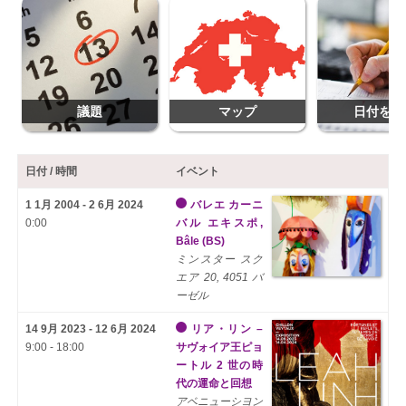
議題
マップ
日付を追
日付 / 時間
イベント
1 1月 2004 - 2 6月 2024
バレエ カーニ
0:00
バル エキスポ,
Bâle
(BS)
ミンスター スク
エア 20, 4051 バ
ーゼル
14 9月 2023 - 12 6月 2024
リア・リン –
9:00 - 18:00
サヴォイア王ピョ
ートル 2 世の時
代の運命と回想
アベニューシヨン