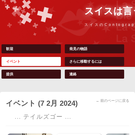
スイスは言
スイスのContograp
歓迎
発見の物語
イベント
さらに移動するには
提供
連絡
← 前のページに戻る
イベント (7 2月 2024)
... テイルズゴー ...