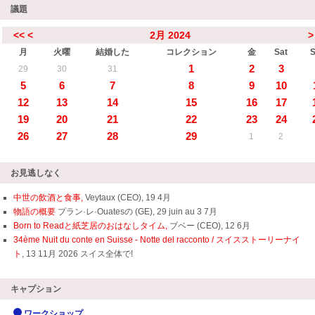
議題
<<
<
2月 2024
>
月
火曜
結婚した
コレクション
金
Sat
1
2
3
29
30
31
5
6
7
8
9
10
12
13
14
15
16
17
19
20
21
22
23
24
26
27
28
29
1
2
お見逃しなく
中世の飲酒と食事,
Veytaux (CEO), 19 4月
物語の概要
プラン·レ·Ouatesの (GE), 29 juin au 3 7月
Born to Readと紙芝居のおはなしタイム,
ブベー (CEO), 12 6月
34ème Nuit du conte en Suisse - Notte del racconto / スイスストーリーナイ
ト
, 13 11月 2026 スイス全体で!
キャプション
ワークショップ