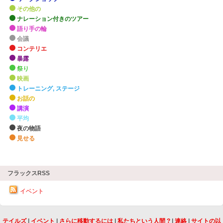
その他の
ナレーション付きのツアー
語り手の輪
会議
コンテリエ
暴露
祭り
映画
トレーニング, ステージ
お話の
講演
平均
夜の物語
見せる
zHighlights
フラックスRSS
イベント
テイルズ
|
イベント
|
さらに移動するには
|
私たちという人間 ?
|
連絡
|
サイトの以