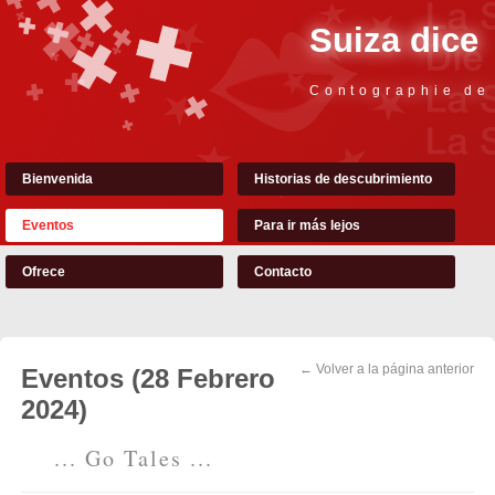
Suiza dice
Contographie de
Bienvenida
Historias de descubrimiento
Eventos
Para ir más lejos
Ofrece
Contacto
← Volver a la página anterior
Eventos (28 Febrero
2024)
... Go Tales ...