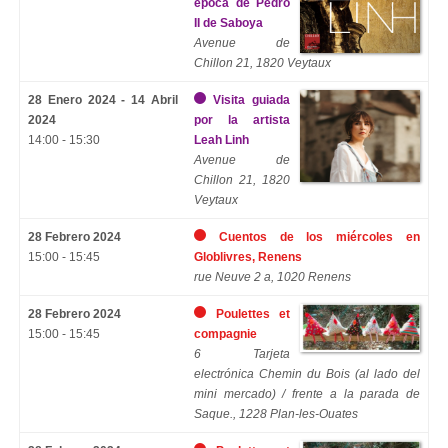
época de Pedro
II de Saboya
Avenue de
Chillon 21, 1820 Veytaux
28 Enero 2024 - 14 Abril
Visita guiada
2024
por la artista
14:00 - 15:30
Leah Linh
Avenue de
Chillon 21, 1820
Veytaux
28 Febrero 2024
Cuentos de los miércoles en
15:00 - 15:45
Globlivres, Renens
rue Neuve 2 a, 1020 Renens
28 Febrero 2024
Poulettes et
15:00 - 15:45
compagnie
6 Tarjeta
electrónica Chemin du Bois (al lado del
mini mercado) / frente a la parada de
Saque., 1228 Plan-les-Ouates