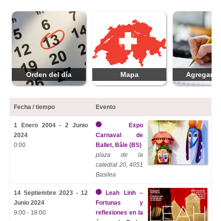
Orden del día
Mapa
Agregar f
Fecha / tiempo
Evento
1 Enero 2004 - 2 Junio
Expo
2024
Carnaval de
0:00
Ballet, Bâle (BS)
plaza de la
catedral 20, 4051
Basilea
14 Septiembre 2023 - 12
Leah Linh –
Junio 2024
Fortunas y
9:00 - 18:00
reflexiones en la