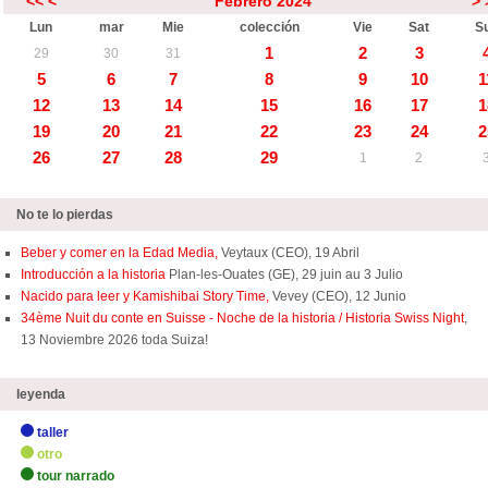
<<
<
Febrero 2024
>
Lun
mar
Mie
colección
Vie
Sat
S
1
2
3
29
30
31
5
6
7
8
9
10
1
12
13
14
15
16
17
1
19
20
21
22
23
24
2
26
27
28
29
1
2
No te lo pierdas
Beber y comer en la Edad Media,
Veytaux (CEO), 19 Abril
Introducción a la historia
Plan-les-Ouates (GE), 29 juin au 3 Julio
Nacido para leer y Kamishibai Story Time,
Vevey (CEO), 12 Junio
34ème Nuit du conte en Suisse - Noche de la historia / Historia Swiss Night
,
13 Noviembre 2026 toda Suiza!
leyenda
taller
otro
tour narrado