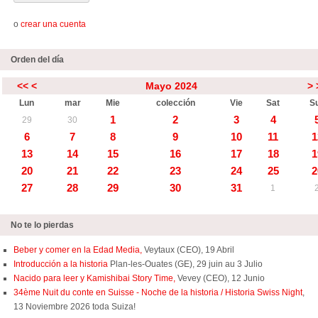
o
crear una cuenta
Orden del día
<<
<
Mayo 2024
>
Lun
mar
Mie
colección
Vie
Sat
S
1
2
3
4
29
30
6
7
8
9
10
11
1
13
14
15
16
17
18
1
20
21
22
23
24
25
2
27
28
29
30
31
1
No te lo pierdas
Beber y comer en la Edad Media,
Veytaux (CEO), 19 Abril
Introducción a la historia
Plan-les-Ouates (GE), 29 juin au 3 Julio
Nacido para leer y Kamishibai Story Time,
Vevey (CEO), 12 Junio
34ème Nuit du conte en Suisse - Noche de la historia / Historia Swiss Night
,
13 Noviembre 2026 toda Suiza!