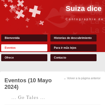
Suiza dice
Contographie de
Bienvenida
Historias de descubrimiento
Eventos
Para ir más lejos
Ofrece
Contacto
← Volver a la página anterior
Eventos (10 Mayo
2024)
... Go Tales ...