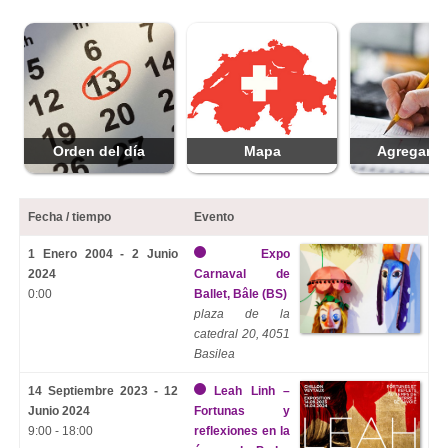
Orden del día
Mapa
Agregar f
Fecha / tiempo
Evento
1 Enero 2004 - 2 Junio
Expo
2024
Carnaval de
0:00
Ballet, Bâle (BS)
plaza de la
catedral 20, 4051
Basilea
14 Septiembre 2023 - 12
Leah Linh –
Junio 2024
Fortunas y
9:00 - 18:00
reflexiones en la