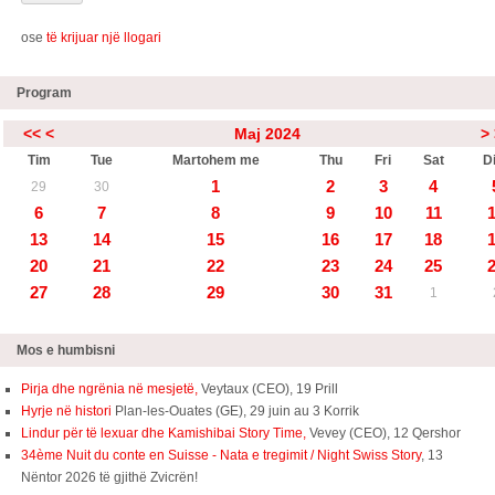
ose
të krijuar një llogari
Program
<<
<
Maj 2024
>
Tim
Tue
Martohem me
Thu
Fri
Sat
Di
1
2
3
4
29
30
6
7
8
9
10
11
13
14
15
16
17
18
20
21
22
23
24
25
27
28
29
30
31
1
Mos e humbisni
Pirja dhe ngrënia në mesjetë,
Veytaux (CEO), 19 Prill
Hyrje në histori
Plan-les-Ouates (GE), 29 juin au 3 Korrik
Lindur për të lexuar dhe Kamishibai Story Time,
Vevey (CEO), 12 Qershor
34ème Nuit du conte en Suisse - Nata e tregimit / Night Swiss Story
, 13
Nëntor 2026 të gjithë Zvicrën!