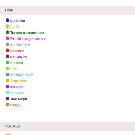
Titull
punishte
tjetër
Turneu transmetuar
Rrethi i tregimtarëve
konferencë
conterie
ekspozim
festival
Film
stërvitje, fazë
Storytime
leksion
mesatar
Tale Night
tregoj
zHighlights
Flux RSS