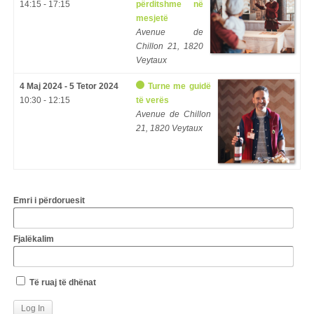
14:15 - 17:15
përditshme në
mesjetë
Avenue de
Chillon 21, 1820
Veytaux
4 Maj 2024 - 5 Tetor 2024
Turne me guidë
10:30 - 12:15
të verës
Avenue de Chillon
21, 1820 Veytaux
Emri i përdoruesit
Fjalëkalim
Të ruaj të dhënat