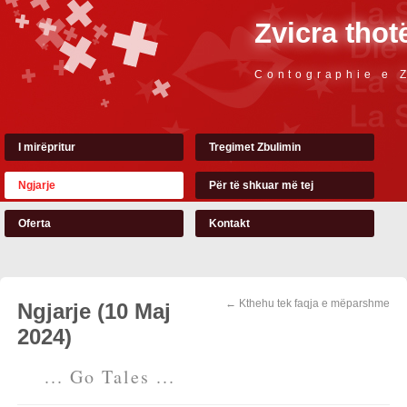
Zvicra thot
Contographie e 
I mirëpritur
Tregimet Zbulimin
Ngjarje
Për të shkuar më tej
Oferta
Kontakt
← Kthehu tek faqja e mëparshme
Ngjarje (10 Maj
2024)
... Go Tales ...