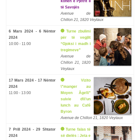
kohën e Pjetrit II
të Savojës
Avenue de
Chillon 21, 1820 Veytaux
6 Mars 2024 - 6 Nëntor
Turne zbulimi
2024
për të vegjlit
10:00 - 11:00
“Gjoksi i madh i
tregimeve”
Avenue de
Chillon 21, 1820
Veytaux
17 Mars 2024 - 17 Nëntor
Vizito
2024
\”
manger au
11:00 - 13:00
Moyen Âge\\\
”
suivie d\\\’un
lunch au Café
Byron
Avenue de Chillon 21, 1820 Veytaux
7 Prill 2024 - 29 Shtator
Turne falas të
2024
së dielës : Jeta e