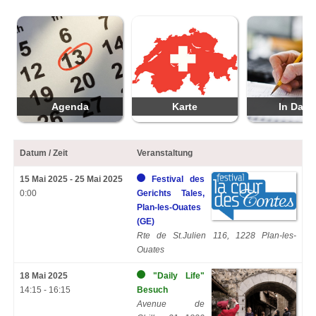
Agenda
Karte
In Datu
Datum / Zeit
Veranstaltung
15 Mai 2025 - 25 Mai 2025
Festival des
0:00
Gerichts Tales,
Plan-les-Ouates
(GE)
Rte de St.Julien 116, 1228 Plan-les-
Ouates
18 Mai 2025
"Daily Life"
14:15 - 16:15
Besuch
Avenue de