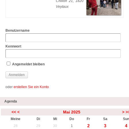
Chillon 21, 1820
Veytaux
Benutzername
Kennwort
Angemeldet bleiben
oder
erstellen Sie ein Konto
Agenda
<<
<
Mai 2025
>
>
Meine
Di
Mi
Do
Fr
Sa
Su
2
3
4
28
29
30
1