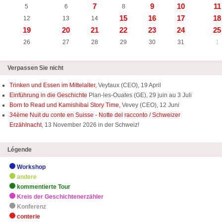
7
9
10
11
5
6
8
15
16
17
18
12
13
14
19
20
21
22
23
24
25
26
27
28
29
30
31
1
Verpassen Sie nicht
Trinken und Essen im Mittelalter,
Veytaux (CEO), 19 April
Einführung in die Geschichte
Plan-les-Ouates (GE), 29 juin au 3 Juli
Born to Read und Kamishibai Story Time,
Vevey (CEO), 12 Juni
34ème Nuit du conte en Suisse - Notte del racconto / Schweizer
Erzählnacht
, 13 November 2026 in der Schweiz!
Légende
Workshop
andere
kommentierte Tour
Kreis der Geschichtenerzähler
Konferenz
conterie