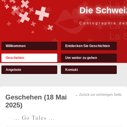
Die Schweiz
Contographie de
Willkommen
Entdecken Sie Geschichten
Geschehen
Um weiter zu gehen
Angebote
Kontakt
← Zurück zur vorherigen Seite
Geschehen (18 Mai
2025)
... Go Tales ...