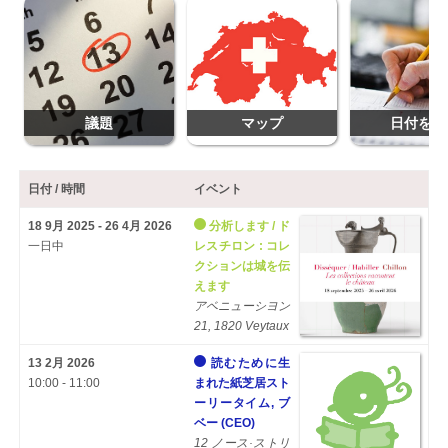
議題
マップ
日付を追
日付 / 時間
イベント
18 9月 2025 - 26 4月 2026
分析します / ド
一日中
レスチロン : コレ
クションは城を伝
えます
アベニューシヨン
21, 1820 Veytaux
13 2月 2026
読むために生
10:00 - 11:00
まれた紙芝居スト
ーリータイム, ブ
ベー (CEO)
12 ノース·ストリ