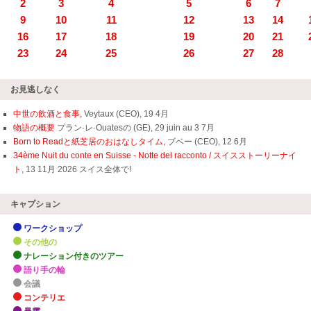
2
3
4
5
6
7
9
10
11
12
13
14
16
17
18
19
20
21
23
24
25
26
27
28
お見逃しなく
中世の飲酒と食事,
Veytaux (CEO), 19 4月
物語の概要
プラン·レ·Ouatesの (GE), 29 juin au 3 7月
Born to Readと紙芝居のおはなしタイム,
ブベー (CEO), 12 6月
34ème Nuit du conte en Suisse - Notte del racconto / スイスストーリーナイ
ト
, 13 11月 2026 スイス全体で!
キャプション
ワークショップ
その他の
ナレーション付きのツアー
語り手の輪
会議
コンテリエ