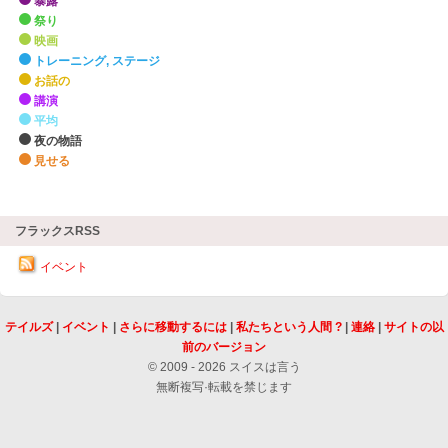
暴露
祭り
映画
トレーニング, ステージ
お話の
講演
平均
夜の物語
見せる
zHighlights
フラックスRSS
イベント
テイルズ
|
イベント
|
さらに移動するには
|
私たちという人間 ?
|
連絡
|
サイトの以
前のバージョン
© 2009 - 2026 スイスは言う
無断複写·転載を禁じます