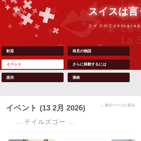
スイスは言
スイスのContograp
歓迎
発見の物語
イベント
さらに移動するには
提供
連絡
← 前のページに戻る
イベント (13 2月 2026)
... テイルズゴー ...