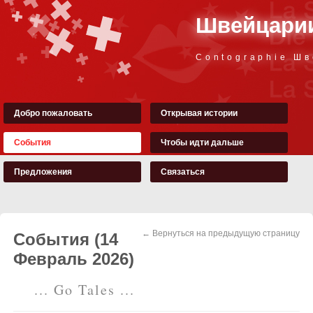
Швейцарии
Contographie Ш
Добро пожаловать
Открывая истории
События
Чтобы идти дальше
Предложения
Связаться
← Вернуться на предыдущую страницу
События (14
Февраль 2026)
... Go Tales ...