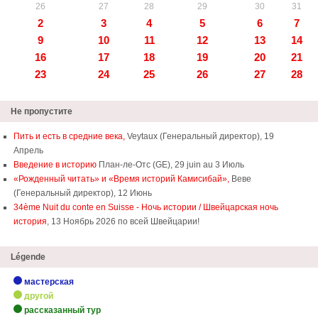
26
27
28
29
30
31
2
3
4
5
6
7
9
10
11
12
13
14
16
17
18
19
20
21
23
24
25
26
27
28
Не пропустите
Пить и есть в средние века,
Veytaux (Генеральный директор), 19
Апрель
Введение в историю
План-ле-Отс (GE), 29 juin au 3 Июль
«Рожденный читать» и «Время историй Камисибай»,
Веве
(Генеральный директор), 12 Июнь
34ème Nuit du conte en Suisse - Ночь истории / Швейцарская ночь
история
, 13 Ноябрь 2026 по всей Швейцарии!
Légende
мастерская
другой
рассказанный тур