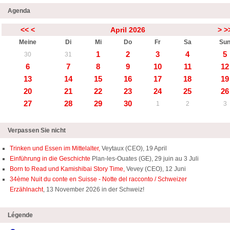
Agenda
<<
<
April 2026
>
>
Meine
Di
Mi
Do
Fr
Sa
Su
1
2
3
4
5
30
31
6
7
8
9
10
11
12
13
14
15
16
17
18
19
20
21
22
23
24
25
26
27
28
29
30
1
2
3
Verpassen Sie nicht
Trinken und Essen im Mittelalter,
Veytaux (CEO), 19 April
Einführung in die Geschichte
Plan-les-Ouates (GE), 29 juin au 3 Juli
Born to Read und Kamishibai Story Time,
Vevey (CEO), 12 Juni
34ème Nuit du conte en Suisse - Notte del racconto / Schweizer
Erzählnacht
, 13 November 2026 in der Schweiz!
Légende