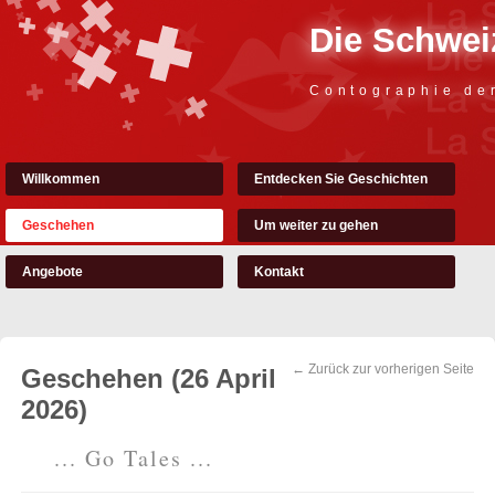
Die Schweiz
Contographie de
Willkommen
Entdecken Sie Geschichten
Geschehen
Um weiter zu gehen
Angebote
Kontakt
← Zurück zur vorherigen Seite
Geschehen (26 April
2026)
... Go Tales ...