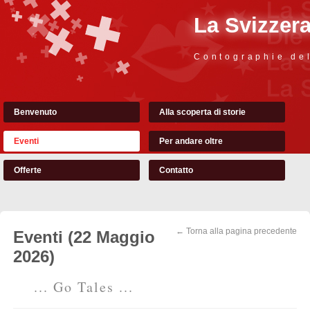
La Svizzer
Contographie de
Benvenuto
Alla scoperta di storie
Eventi
Per andare oltre
Offerte
Contatto
← Torna alla pagina precedente
Eventi (22 Maggio
2026)
... Go Tales ...