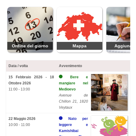
Ordine del giorno
Mappa
Aggiungi 
Data / volta
Avvenimento
15 Febbraio 2026 - 18
Bere e
Ottobre 2026
mangiare nel
11:00 - 13:00
Medioevo
Avenue de
Chillon 21, 1820
Veytaux
22 Maggio 2026
Nato per
10:00 - 11:00
leggere e
Kamishibai