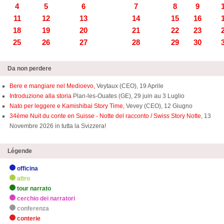
4
5
6
7
8
9
11
12
13
14
15
16
18
19
20
21
22
23
25
26
27
28
29
30
Da non perdere
Bere e mangiare nel Medioevo,
Veytaux (CEO), 19 Aprile
Introduzione alla storia
Plan-les-Ouates (GE), 29 juin au 3 Luglio
Nato per leggere e Kamishibai Story Time,
Vevey (CEO), 12 Giugno
34ème Nuit du conte en Suisse - Notte del racconto / Swiss Story Notte
, 13
Novembre 2026 in tutta la Svizzera!
Légende
officina
altro
tour narrato
cerchio dei narratori
conferenza
conterie