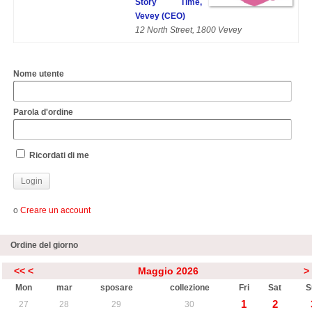
Story Time,
Vevey (CEO)
12 North Street, 1800 Vevey
Nome utente
Parola d'ordine
Ricordati di me
o
Creare un account
Ordine del giorno
<<
<
Maggio 2026
>
Mon
mar
sposare
collezione
Fri
Sat
S
1
2
27
28
29
30