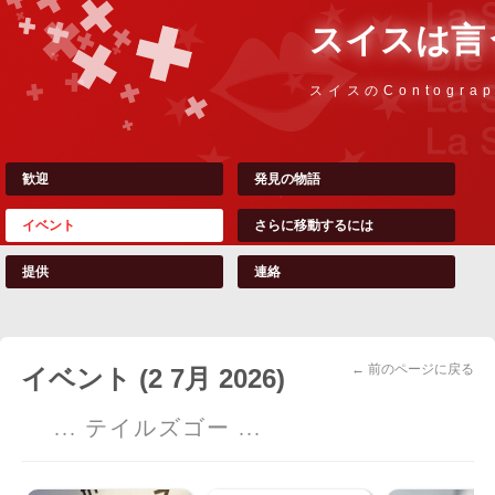
スイスは言
スイスのContograp
歓迎
発見の物語
イベント
さらに移動するには
提供
連絡
← 前のページに戻る
イベント (2 7月 2026)
... テイルズゴー ...