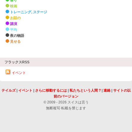
祭り
映画
トレーニング, ステージ
お話の
講演
平均
夜の物語
見せる
zHighlights
フラックスRSS
イベント
テイルズ
|
イベント
|
さらに移動するには
|
私たちという人間 ?
|
連絡
|
サイトの以
前のバージョン
© 2009 - 2026 スイスは言う
無断複写·転載を禁じます