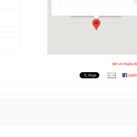
Château de Chillon
Avenue de Chillon 21 - Veytaux
Ver un mapa de
parti
↑