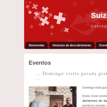
Suiz
Contog
Bienvenida
Historias de descubrimiento
Even
Eventos
... Domingo visita guiada gra
...
Domingo visita gui
Envie d’une prome
duchesses de Sa
peintures murales 