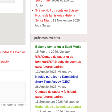
Story Time,
Vevey (CEO), 12
Junio
34ème Nuit du conte en Suisse -
Noche de la historia / Historia
Swiss Night
, 13 Noviembre 2026
toda Suiza!
próximos eventos
Beber y comer en la Edad Media
15 Febrero 2026, Veytaux
 todos los eventos
\\\\\\\”
Contes de sueur et de
cipación
bonheur\\\\\\\
”, Noche de cuentos
para futuros padres.
13 Agosto 2026, Villeneuve
Nacido para leer y Kamishibai
Story Time, Vevey (CEO)
28 Agosto 2026, Vevey
Cuentos de sudor y felicidad.,
para futuros padres
11 Septiembre 2026, Villeneuve
 a la parte superior
Embotellado a la antigua usanza
12 Septiembre 2026, Veytaux