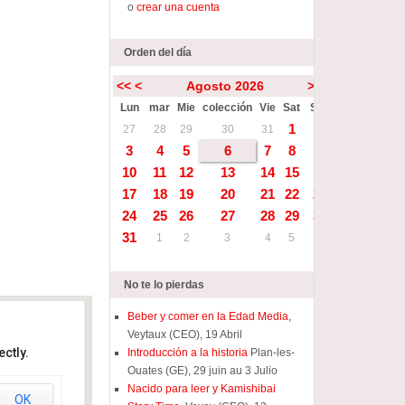
o
crear una cuenta
Orden del día
<<
<
Agosto 2026
>
>>
Lun
mar
Mie
colección
Vie
Sat
Sun
1
2
27
28
29
30
31
3
4
5
6
7
8
9
10
11
12
13
14
15
16
17
18
19
20
21
22
23
24
25
26
27
28
29
30
31
1
2
3
4
5
6
No te lo pierdas
Beber y comer en la Edad Media,
Veytaux (CEO), 19 Abril
ctly.
Introducción a la historia
Plan-les-
Ouates (GE), 29 juin au 3 Julio
Nacido para leer y Kamishibai
OK