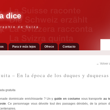
a dice
raphie de Suiza
tos
Para ir más lejos
Ofrece
Contacto
← Volver a
tuita – En la época de los duques y duquesas
ada gratuita
nade dominicale enrichissante
? Un·y
guide en costume
vous transporte
au t
voie
.
Ce personnage vous dévoile tout des passages dérobés
,
de la prison 
centenaires
.