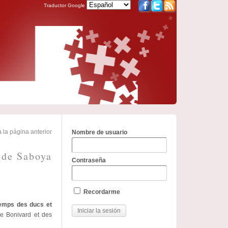
Traductor Google
 la página anterior
Nombre de usuario
 de Saboya
Contraseña
Recordarme
emps des ducs et
de Bonivard et des