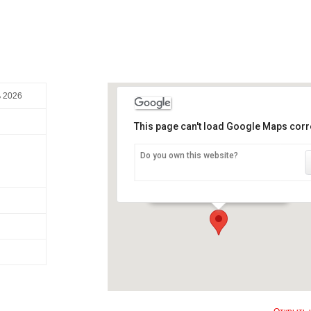
ь 2026
This page can't load Google Maps corre
Do you own this website?
Шильонский замок
Авеню де Шильонский 21 - Veytaux