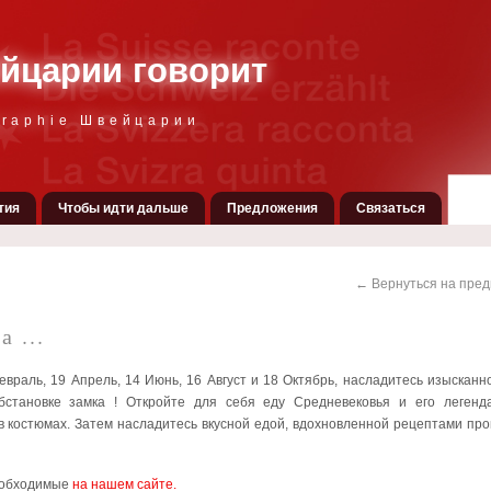
йцарии говорит
graphie Швейцарии
тия
Чтобы идти дальше
Предложения
Связаться
← Вернуться на пре
а ...
Февраль,
19 Апрель, 14 Июнь, 16 Август и
18 Октябрь, насладитесь изысканн
бстановке замка ! Откройте для себя еду Средневековья и его леген
в костюмах. Затем насладитесь вкусной едой, вдохновленной рецептами про
еобходимые
на нашем сайте.