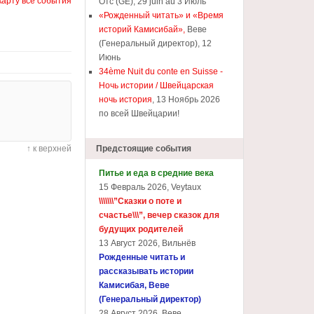
карту все события
Отс (GE), 29 juin au 3 Июль
«Рожденный читать» и «Время
я
историй Камисибай»,
Веве
(Генеральный директор), 12
Июнь
34ème Nuit du conte en Suisse -
Ночь истории / Швейцарская
ночь история
, 13 Ноябрь 2026
по всей Швейцарии!
↑ к верхней
Предстоящие события
Питье и еда в средние века
15 Февраль 2026, Veytaux
\\\\\\\”Сказки о поте и
счастье\\\”, вечер сказок для
будущих родителей
13 Август 2026, Вильнёв
Рожденные читать и
рассказывать истории
Камисибая, Веве
(Генеральный директор)
28 Август 2026, Веве