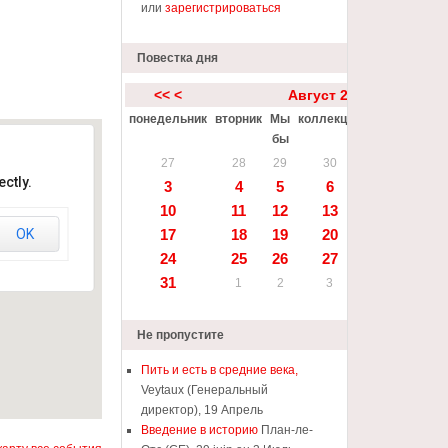
или
зарегистрироваться
Повестка дня
<<
<
Август 2026
понедельник
вторник
Мы
коллекция
пятница
Sat
бы
1
27
28
29
30
31
ctly.
3
4
5
6
7
8
10
11
12
13
14
15
OK
17
18
19
20
21
22
24
25
26
27
28
29
31
1
2
3
4
5
Не пропустите
Пить и есть в средние века,
Veytaux (Генеральный
директор), 19 Апрель
Введение в историю
План-ле-