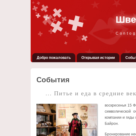
Шве
Conto
Добро пожаловать
Открывая истории
Собы
События
... Питье и еда в средние век
воскресенья 15 
символической о
компании·и гиды 
Байрон.
Бронирование н