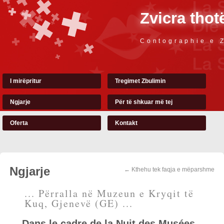
Zvicra thot
Contographie e 
I mirëpritur
Tregimet Zbulimin
Ngjarje
Për të shkuar më tej
Oferta
Kontakt
Ngjarje
← Kthehu tek faqja e mëparshme
... Përralla në Muzeun e Kryqit të
Kuq, Gjenevë (GE) ...
Dans le cadre de la Nuit des Musées