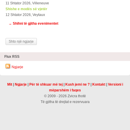
11 Shtator 2026, Villeneuve
Shishe e modës së vjetër
12 Shtator 2026, Veytaux
→ Shihni të gjitha evenimentet
Shto një ngjarje
Flux RSS
Ngjarje
Mit
|
Ngjarje
|
Për të shkuar më tej
|
Kush jemi ne ?
|
Kontakt
|
Versioni i
mëparshëm i faqes
© 2009 - 2026 Zvicra thotë
Të gjitha të drejtat e rezervuara