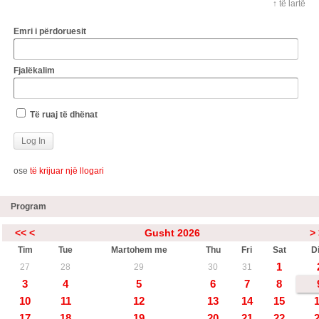
↑ të lartë
Emri i përdoruesit
Fjalëkalim
Të ruaj të dhënat
ose
të krijuar një llogari
Program
<<
<
Gusht 2026
>
Tim
Tue
Martohem me
Thu
Fri
Sat
Di
1
27
28
29
30
31
3
4
5
6
7
8
10
11
12
13
14
15
17
18
19
20
21
22