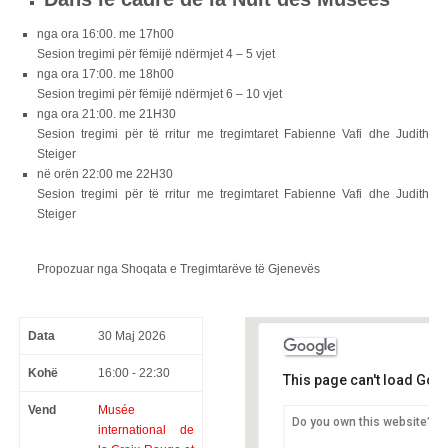
nga ora 16:00.
me
17h00
Sesion tregimi për fëmijë ndërmjet 4 – 5 vjet
nga ora 17:00.
me
18h00
Sesion tregimi për fëmijë ndërmjet 6 – 10 vjet
nga ora 21:00.
me
21H30
Sesion tregimi për të rritur me tregimtaret Fabienne Vafi dhe Judith
Steiger
në orën 22:00
me
22H30
Sesion tregimi për të rritur me tregimtaret Fabienne Vafi dhe Judith
Steiger
Propozuar nga Shoqata e Tregimtarëve të Gjenevës
Data
30 Maj 2026
Kohë
16:00 - 22:30
This page can't load Goo
Vend
Musée
Do you own this website?
international de
Musée international de la C