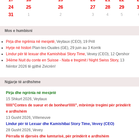
24
25
26
27
28
29
31
1
2
3
4
5
Mos e humbisni
Pirja dhe ngrënia në mesjetë,
Veytaux (CEO), 19 Prill
Hyrje në histori
Plan-les-Ouates (GE), 29 juin au 3 Korrik
Lindur për të lexuar dhe Kamishibai Story Time,
Vevey (CEO), 12 Qershor
34ème Nuit du conte en Suisse - Nata e tregimit / Night Swiss Story
, 13
Nëntor 2026 të gjithë Zvicrën!
Ngjarje të ardhshme
Pirja dhe ngrënia në mesjetë
15 Shkurt 2026, Veytaux
\\\\\\\”
Contes de sueur et de bonheur\\\\\\\
”, mbrëmje tregimi për prindërit
e ardhshëm
13 Gusht 2026, Villeneuve
Lindur për të Lexuar dhe Kamishibai Story Time, Vevey (CEO)
28 Gusht 2026, Vevey
Përralla të djersës dhe lumturisë, për prindërit e ardhshëm