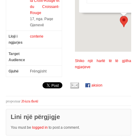
Croissant-Rouge
la Croix-Rouge et
17, nga. Paqe - Gjenevë
du Croissant-
Rouge
17, nga. Paqe
Gjenevë
Lloji i
conterie
ngjarjes
Target
Audience
Shiko një hartë të të gjitha
ngjarjeve
Gjuhë
Frëngjisht
aksion
propozuar
Zvicra thotë
Lini një përgjigje
You must be
logged in
to post a comment.