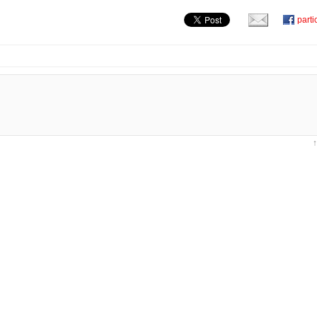
parti
↑