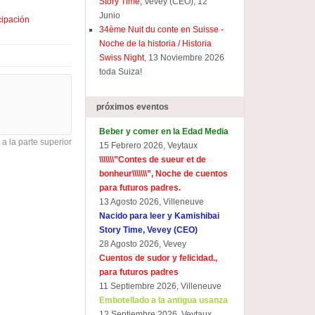
Story Time,
Vevey (CEO), 12
Junio
cipación
34ème Nuit du conte en Suisse -
Noche de la historia / Historia
Swiss Night
, 13 Noviembre 2026
toda Suiza!
próximos eventos
Beber y comer en la Edad Media
 a la parte superior
15 Febrero 2026, Veytaux
\\\\\\\”
Contes de sueur et de
bonheur\\\\\\\
”, Noche de cuentos
para futuros padres.
13 Agosto 2026, Villeneuve
Nacido para leer y Kamishibai
Story Time, Vevey (CEO)
28 Agosto 2026, Vevey
Cuentos de sudor y felicidad.,
para futuros padres
11 Septiembre 2026, Villeneuve
Embotellado a la antigua usanza
12 Septiembre 2026, Veytaux