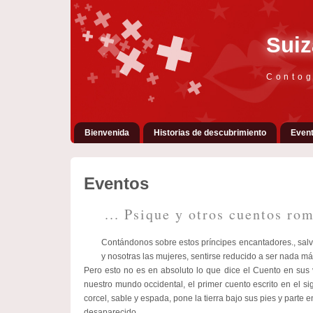
Suiz
Contog
Bienvenida
Historias de descubrimiento
Even
Eventos
... Psique y otros cuentos rom
Contándonos sobre estos príncipes encantadores., salv
y nosotras las mujeres, sentirse reducido a ser nada m
Pero esto no es en absoluto lo que dice el Cuento en sus 
nuestro mundo occidental, el primer cuento escrito en el si
corcel, sable y espada, pone la tierra bajo sus pies y parte
desaparecido.