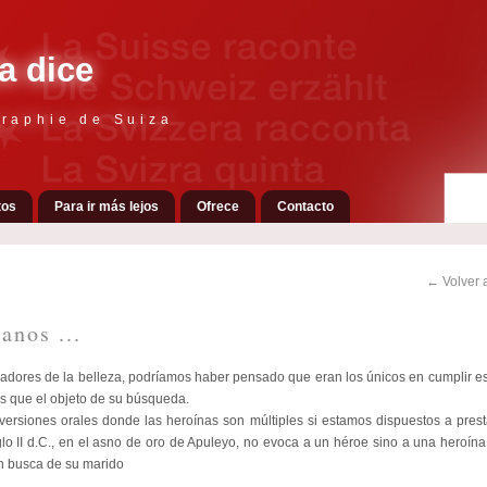
a dice
raphie de Suiza
tos
Para ir más lejos
Ofrece
Contacto
← Volver a
anos ...
adores de la belleza, podríamos haber pensado que eran los únicos en cumplir es
ás que el objeto de su búsqueda.
versiones orales donde las heroínas son múltiples si estamos dispuestos a prest
glo II d.C., en el asno de oro de Apuleyo, no evoca a un héroe sino a una heroín
 en busca de su marido