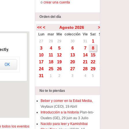
o
crear una cuenta
Orden del día
<<
<
Agosto 2026
>
>>
Lun
mar
Mie
colección
Vie
Sat
Sun
1
2
27
28
29
30
31
3
4
5
6
7
8
9
ctly.
10
11
12
13
14
15
16
17
18
19
20
21
22
23
OK
24
25
26
27
28
29
30
31
1
2
3
4
5
6
No te lo pierdas
Beber y comer en la Edad Media,
Veytaux (CEO), 19 Abril
Introducción a la historia
Plan-les-
Ouates (GE), 29 juin au 3 Julio
Nacido para leer y Kamishibai
 todos los eventos