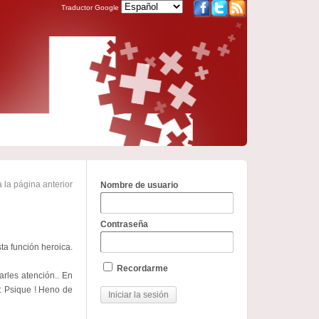
Traductor Google
 la página anterior
Nombre de usuario
Contraseña
ta función heroica.
Recordarme
arles atención.. En
a: Psique ! Heno de