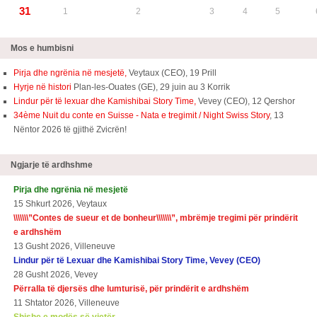
31
1
2
3
4
5
Mos e humbisni
Pirja dhe ngrënia në mesjetë,
Veytaux (CEO), 19 Prill
Hyrje në histori
Plan-les-Ouates (GE), 29 juin au 3 Korrik
Lindur për të lexuar dhe Kamishibai Story Time,
Vevey (CEO), 12 Qershor
34ème Nuit du conte en Suisse - Nata e tregimit / Night Swiss Story
, 13
Nëntor 2026 të gjithë Zvicrën!
Ngjarje të ardhshme
Pirja dhe ngrënia në mesjetë
15 Shkurt 2026, Veytaux
\\\\\\\”
Contes de sueur et de bonheur\\\\\\\
”, mbrëmje tregimi për prindërit
e ardhshëm
13 Gusht 2026, Villeneuve
Lindur për të Lexuar dhe Kamishibai Story Time, Vevey (CEO)
28 Gusht 2026, Vevey
Përralla të djersës dhe lumturisë, për prindërit e ardhshëm
11 Shtator 2026, Villeneuve