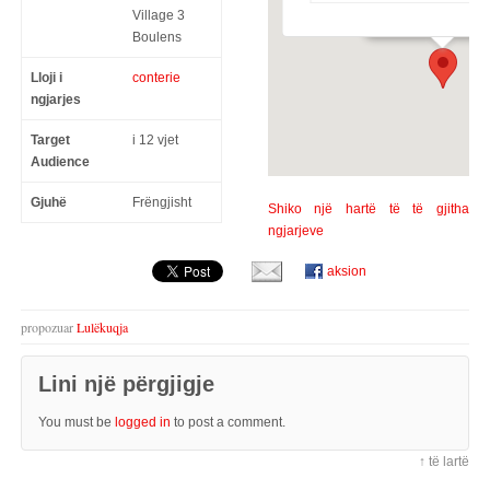
Rte du Village 3 - B
Village 3
Boulens
Lloji i
conterie
ngjarjes
Target
i 12 vjet
Audience
Gjuhë
Frëngjisht
Shiko një hartë të të gjitha
ngjarjeve
aksion
propozuar
Lulëkuqja
Lini një përgjigje
You must be
logged in
to post a comment.
↑ të lartë