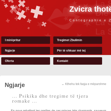
Zvicra thot
Contographie e 
I mirëpritur
Tregimet Zbulimin
Ngjarje
Për të shkuar më tej
Oferta
Kontakt
Ngjarje
← Kthehu tek faqja e mëparshme
... Psikika dhe tregime të tjera
romake ...
En nous rebattant les oreilles de ces princes très charmants
,
sauveurs