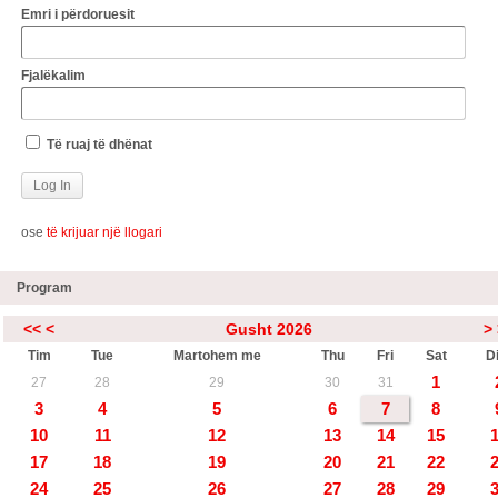
Emri i përdoruesit
Fjalëkalim
Të ruaj të dhënat
ose
të krijuar një llogari
Program
<<
<
Gusht 2026
>
Tim
Tue
Martohem me
Thu
Fri
Sat
Di
1
27
28
29
30
31
3
4
5
6
7
8
10
11
12
13
14
15
17
18
19
20
21
22
24
25
26
27
28
29