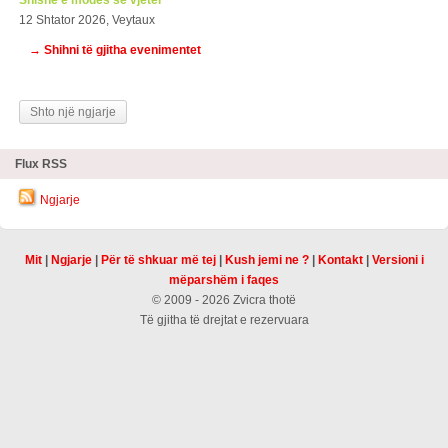
Shishe e modës së vjetër
12 Shtator 2026, Veytaux
→ Shihni të gjitha evenimentet
Shto një ngjarje
Flux RSS
Ngjarje
Mit
|
Ngjarje
|
Për të shkuar më tej
|
Kush jemi ne ?
|
Kontakt
|
Versioni i
mëparshëm i faqes
© 2009 - 2026 Zvicra thotë
Të gjitha të drejtat e rezervuara