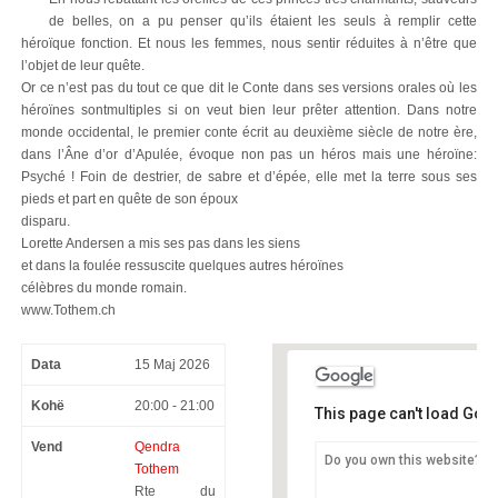
de belles
,
on a pu penser qu’ils étaient les seuls à remplir cette
héroïque fonction
.
Et nous les femmes
,
nous sentir réduites à n’être que
l’objet de leur quête
.
Or ce n’est pas du tout ce que dit le Conte dans ses versions orales où les
héroïnes sontmultiples si on veut bien leur prêter attention
.
Dans notre
monde occidental
,
le premier conte écrit au deuxième siècle de notre ère
,
dans l’Âne d’or d’Apulée
,
évoque non pas un héros mais une héroïne
:
Psyché
!
Foin de destrier
,
de sabre et d’épée
,
elle met la terre sous ses
pieds et part en quête de son époux
disparu
.
Lorette Andersen a mis ses pas dans les siens
et dans la foulée ressuscite quelques autres héroïnes
célèbres du monde romain
.
www.Tothem.ch
Data
15 Maj 2026
Kohë
20:00 - 21:00
This page can't load Goo
Vend
Qendra
Do you own this website?
Tothem
Qendra Tothem
Rte du