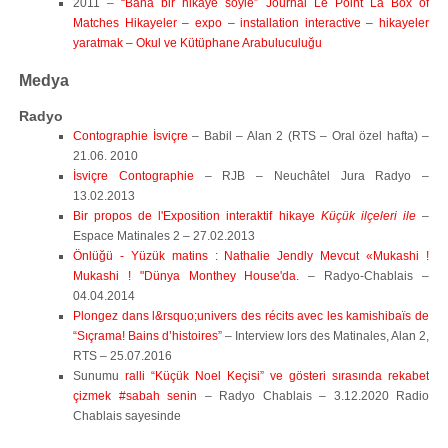
2011 –
“Bana bir hikaye söyle” Journal Le Point La Box of
Matches Hikayeler – expo – installation interactive – hikayeler
yaratmak – Okul ve Kütüphane Arabuluculuğu
Medya
Radyo
Contographie İsviçre
– Babil – Alan 2 (RTS – Oral özel hafta) –
21.06. 2010
İsviçre Contographie
– RJB – Neuchâtel Jura Radyo –
13.02.2013
Bir propos de l'Exposition interaktif hikaye
Küçük ilçeleri ile
–
Espace Matinales 2 – 27.02.2013
Önlüğü - Yüzük matins : Nathalie Jendly Mevcut «Mukashi !
Mukashi ! "Dünya Monthey House'da.
– Radyo-Chablais –
04.04.2014
Plongez dans l&rsquo;univers des récits avec les kamishibaïs de
“Sıçrama! Bains d’histoires”
– Interview lors des Matinales, Alan 2,
RTS – 25.07.2016
Sunumu
ralli “Küçük Noel Keçisi” ve gösteri sırasında rekabet
çizmek
#sabah senin
– Radyo Chablais – 3.12.2020 Radio
Chablais sayesinde