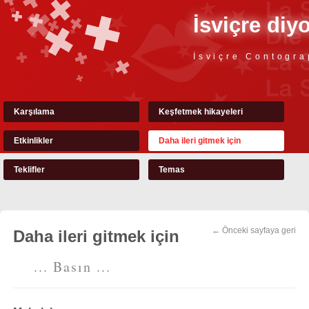
İsviçre diy
İsviçre Contogra
Karşılama
Keşfetmek hikayeleri
Etkinlikler
Daha ileri gitmek için
Teklifler
Temas
← Önceki sayfaya geri
Daha ileri gitmek için
... Basın ...