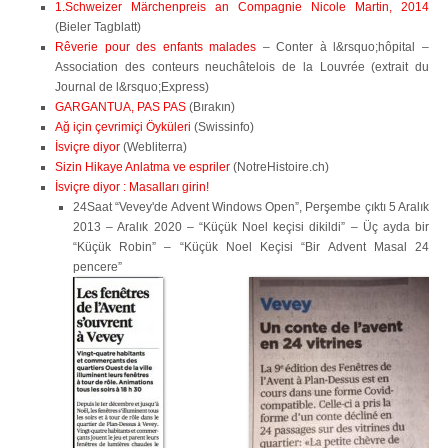
1.Schweizer Märchenpreis an Compagnie Nicole Martin, 2014
(Bieler Tagblatt)
Rêverie pour des enfants malades
– Conter à l&rsquo;hôpital –
Association des conteurs neuchâtelois de la Louvrée (extrait du
Journal de l&rsquo;Express)
GARGANTUA, PAS PAS
(Bırakın)
Ağ için çevrimiçi Öyküleri
(Swissinfo)
İsviçre diyor
(Webliterra)
Sizin Hikaye Anlatma ve espriler
(NotreHistoire.ch)
İsviçre diyor : Masalları girin!
24Saat “Vevey'de Advent Windows Open”, Perşembe çıktı 5 Aralık
2013 – Aralık 2020 – “Küçük Noel keçisi dikildi” – Üç ayda bir
“Küçük Robin” – “Küçük Noel Keçisi “Bir Advent Masal 24
pencere”