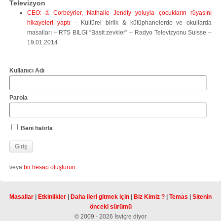
Televizyon
CEO: à Corbeyrier, Nathalie Jendly yoluyla çocukların rüyasını
hikayeleri yaptı
– Kültürel birlik & kütüphanelerde ve okullarda
masalları – RTS BILGI “Basit zevkler” – Radyo Televizyonu Suisse –
19.01.2014
Kullanıcı Adı
Parola
Beni hatırla
veya
bir hesap oluşturun
Masallar
|
Etkinlikler
|
Daha ileri gitmek için
|
Biz Kimiz ?
|
Temas
|
Sitenin
önceki sürümü
© 2009 - 2026 İsviçre diyor