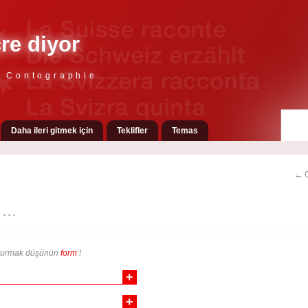
çre diyor
e Contographie
Daha ileri gitmek için
Teklifler
Temas
← Ö
...
yurmak düşünün
form
!
+
+