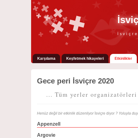
İsvi
İsviçr
Karşılama
Keşfetmek hikayeleri
Etkinlikler
Gece peri İsviçre 2020
... Tüm yerler organizatörleri 
Henüz değil bir etkinlik düzenliyor
İsviçre diyor
? Yoluyla du
Appenzell
Argovie