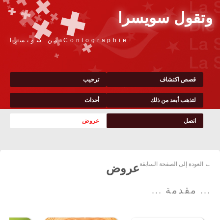
وتقول سويسرا
Contographie من سويسرا
قصص اكتشاف
ترحيب
لتذهب أبعد من ذلك
أحداث
اتصل
عروض
← العودة إلى الصفحة السابقة
عروض
... مقدمة ...