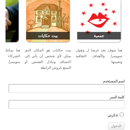
جمعية
بيت حكايات
شر
هنا سوف تجد عرضا ل
وتقول
بيت حكايات هو المكان الذي
هنا يمكنك ا
سويسرا
والأهداف الثقافية
يمكن لأي شخص أن يأتي إلى
الشركاء وال
وتعيينها.
اكتشاف وتبادل القصص, أو
سويسرا
.
التمتع عروض الرابطة.
اسم المستخدم
كلمة السر
تذكرني