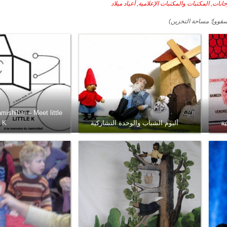
رسقوو]؛ مساحة التخزين)
ishibaï – Meet little
ية
ألبوم الشباب والوحدة التشاركية
K