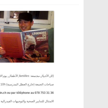
(
كل الأجيال مجتمعة: familles, الأطفال, يوم الامهات, apprenants en français, طلاب, طلاب, ممارسة القراءة بصوت عال الخ)
صباحات الجمعة (خارج العطل المدرسية) à 10h
.ch ou par téléphone au 078 753 31 36.
الامتثال للتدابير الصحية والتوجيهات الفيدرالية المتعل