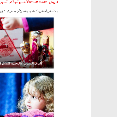
عروض Espace-contes لجميع الهياكل, المهرجانات, المكتبات والمكتبات الإعلامية, أعياد ميلاد
(بحثا عن أماكن دائمة جديدة، ولأن بعض [د & [
ألبوم الشباب والوحدة التشارك