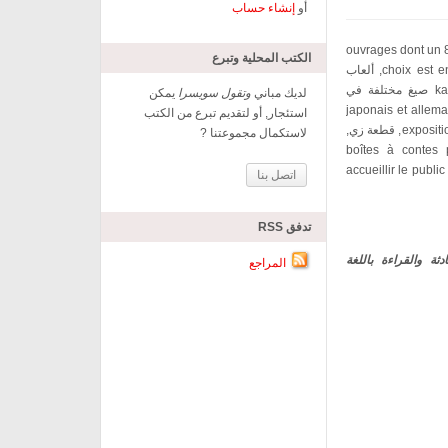
أو
إنشاء حساب
من جمعية متحف الحكايات والقصص يقدم أكثر من 800 ouvrages dont un
الكتب المحلية وتبرع
choix est en consultation rassemblant livres de contes du monde, ألعاب
المقاطعات بطاقات, وkamishithèque أكثر 180 kamishibaïs صيغ مختلفة في
لديك مباني
وتقول سويسرا
يمكن
japonais et allemand ainsi
استئجار, أو لتقديم تبرع من الكتب
expositions interactives composées d’éléments de scénographie, قطعة زي,
لاستكمال مجموعتنا ?
boîtes à contes 
accueillir le public
اتصل بنا
تدفق RSS
 عمل المحادثة والقراءة باللغة
المراجع