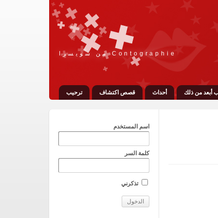
Contographie من سويسرا
 أبعد من ذلك
أحداث
قصص اكتشاف
ترحيب
اسم المستخدم
كلمة السر
تذكرني