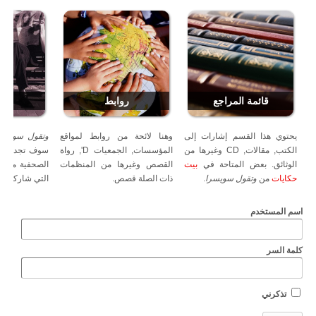
قائمة المراجع
روابط
ض
يحتوي هذا القسم إشارات إلى
وهنا لائحة من روابط لمواقع
وتقول سويسرا
الكتب, مقالات, CD وغيرها من
المؤسسات, الجمعيات D', رواة
سوف تجد المقا
الوثائق. بعض المتاحة في
بيت
القصص وغيرها من المنظمات
الصحفية من ال
حكايات
من
وتقول سويسرا
.
ذات الصلة قصص.
التي شاركت.
اسم المستخدم
كلمة السر
تذكرني