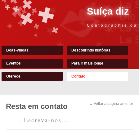
Suíça diz
Contographie da
Boas-vindas
Descobrindo histórias
Eventos
Para ir mais longe
Oferece
Contato
← Voltar à página anterior
Resta em contato
... Escreva-nos ...