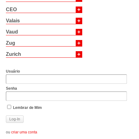
+
CEO
+
Valais
+
Vaud
+
Zug
+
Zurich
Usuário
Senha
Lembrar de Mim
ou
criar uma conta