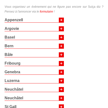
Vous organisez un évènement qui ne figure pas encore sur
Suíça diz
?
Pensez à l'annoncer via le
formulaire
!
+
Appenzell
+
Argovie
+
Basel
+
Bern
+
Bâle
+
Fribourg
+
Genebra
+
Luzerna
+
Neuchâtel
+
Neuchâtel
+
St Gall