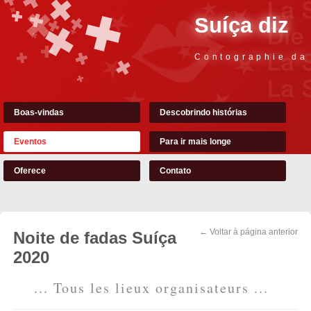
Suíça diz
Contographie da
Boas-vindas
Descobrindo histórias
Eventos
Para ir mais longe
Oferece
Contato
← Voltar à página anterior
Noite de fadas Suíça
2020
... Tous les lieux organisateurs ...