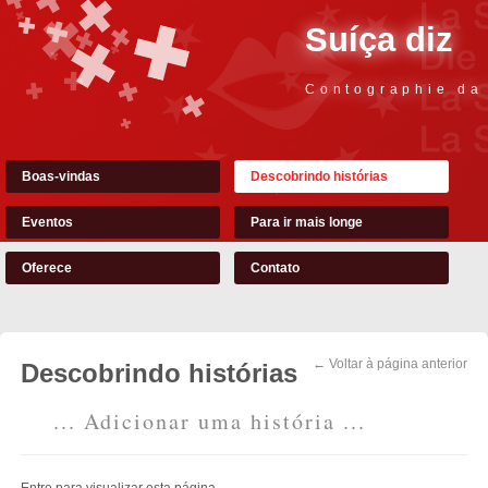
Suíça diz
Contographie da
Boas-vindas
Descobrindo histórias
Eventos
Para ir mais longe
Oferece
Contato
← Voltar à página anterior
Descobrindo histórias
... Adicionar uma história ...