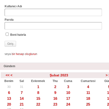
Kullanıcı Adı
Parola
Beni hatırla
veya
bir hesap oluşturun
Gündem
<<
<
Şubat 2023
>
Benim
Sal
Evlenmek
Thu
Cuma
Cumartesi
Gü
1
2
3
4
30
31
6
7
8
9
10
11
1
13
14
15
16
17
18
1
20
21
22
23
24
25
2