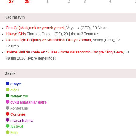
27
28
1
2
3
4
Kaçırmayın
Orta Çağ'da içmek ve yemek yemek,
Veytaux (CEO), 19 Nisan
Hikaye Giriş
Plan-les-Ouates (GE), 29 juin au 3 Temmuz
Okumak İçin Doğmuş ve Kamishibai Hikaye Zamanı,
Vevey (CEO), 12
Haziran
34ème Nuit du conte en Suisse - Notte del racconto / İsviçre Story Gece
, 13
Kasım 2026 İsviçre genelinde!
Başlık
atölye
diğer
rivayet tur
öykü anlatanlar daire
konferans
Conterie
maruz kalma
festival
Film