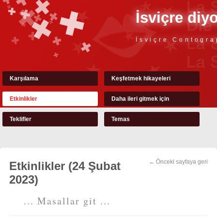
İsviçre diy
İsviçre Contogra
Karşılama
Keşfetmek hikayeleri
Etkinlikler
Daha ileri gitmek için
Teklifler
Temas
← Önceki sayfaya geri
Etkinlikler (24 Şubat
2023)
... Masallar git ...