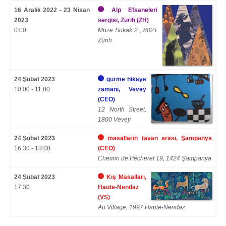
16 Aralık 2022 - 23 Nisan
Alp Efsaneleri
2023
sergisi, Zürih (ZH)
0:00
Müze Sokak 2 , 8021
Zürih
24 Şubat 2023
gurme hikaye
10:00 - 11:00
zamanı, Vevey
(CEO)
12 North Street,
1800 Vevey
24 Şubat 2023
masalların tavan arası, Şampanya
16:30 - 18:00
(CEO)
Chemin de Pécheret 19, 1424 Şampanya
24 Şubat 2023
Kış Masalları,
17:30
Haute-Nendaz
(VS)
Au Village, 1997 Haute-Nendaz