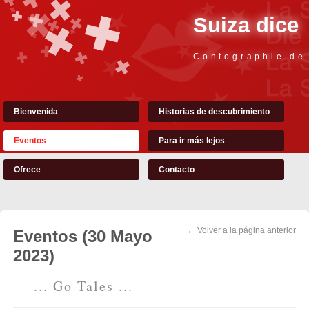
Suiza dice
Contographie de
Bienvenida
Historias de descubrimiento
Eventos
Para ir más lejos
Ofrece
Contacto
← Volver a la página anterior
Eventos (30 Mayo
2023)
... Go Tales ...