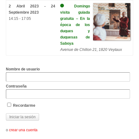
2 Abril 2023 - 24
Domingo
Septiembre 2023
visita guiada
14:15 - 17:05
gratuita – En la
época de los
duques y
duquesas de
Saboya
Avenue de Chillon 21, 1820 Veytaux
Nombre de usuario
Contraseña
Recordarme
o
crear una cuenta