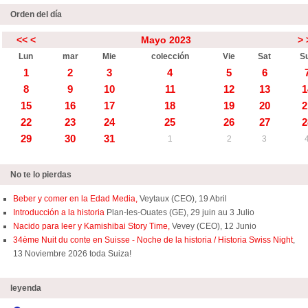
Orden del día
<<
<
Mayo 2023
>
Lun
mar
Mie
colección
Vie
Sat
S
1
2
3
4
5
6
8
9
10
11
12
13
1
15
16
17
18
19
20
2
22
23
24
25
26
27
2
29
30
31
1
2
3
No te lo pierdas
Beber y comer en la Edad Media,
Veytaux (CEO), 19 Abril
Introducción a la historia
Plan-les-Ouates (GE), 29 juin au 3 Julio
Nacido para leer y Kamishibai Story Time,
Vevey (CEO), 12 Junio
34ème Nuit du conte en Suisse - Noche de la historia / Historia Swiss Night
,
13 Noviembre 2026 toda Suiza!
leyenda