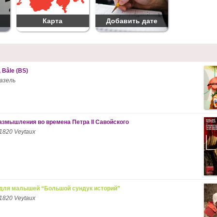
Карта
Добавить дате
 Bâle (BS)
азель
азмышления во времена Петра II Савойского
1820 Veytaux
для малышей “Большой сундук историй”
1820 Veytaux