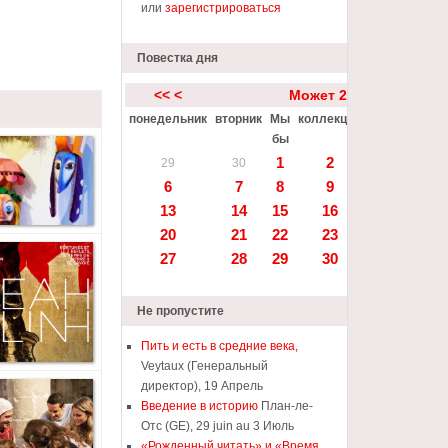
или
зарегистрироваться
Повестка дня
<<
<
Может 2024
понедельник
вторник
Мы
коллекция
пятница
Sat
бы
1
2
3
4
29
30
6
7
8
9
10
11
13
14
15
16
17
18
20
21
22
23
24
25
27
28
29
30
31
1
Не пропустите
Пить и есть в средние века,
Veytaux (Генеральный
директор), 19 Апрель
Введение в историю
План-ле-
Отс (GE), 29 juin au 3 Июль
«Рожденный читать» и «Время