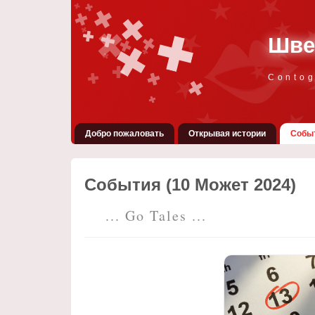
Шве
Conto
Добро пожаловать
Открывая истории
Собы
События (10 Может 2024)
... Go Tales ...