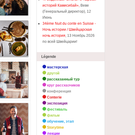
историй Камисибай»,
Веве
(Генеральный директор), 12
Июнь
34ème Nuit du conte en Suisse -
Ночь истории / Швейцарская
ночь история
, 13 Ноябрь 2026
по всей Швейцарии!
Légende
мастерская
другой
рассказанный тур
круг рассказчиков
конференция
Conterie
экспозиция
фестиваль
фильм
обучение, этап
Storytime
лекции