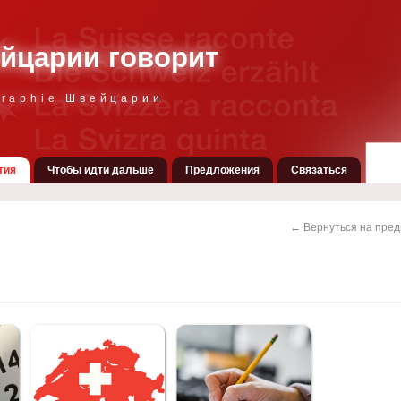
йцарии говорит
graphie Швейцарии
тия
Чтобы идти дальше
Предложения
Связаться
← Вернуться на пре