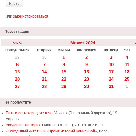
или
зарегистрироваться
Повестка дня
<<
<
Может 2024
понедельник
вторник
Мы бы
коллекция
пятница
Sat
1
2
3
4
29
30
6
7
8
9
10
11
13
14
15
16
17
18
20
21
22
23
24
25
27
28
29
30
31
1
Не пропустите
Пить и есть в средние века,
Veytaux (Генеральный директор), 19
Апрель
Введение в историю
План-ле-Отс (GE), 29 juin au 3 Июль
«Рожденный читать» и «Время историй Камисибай»,
Веве