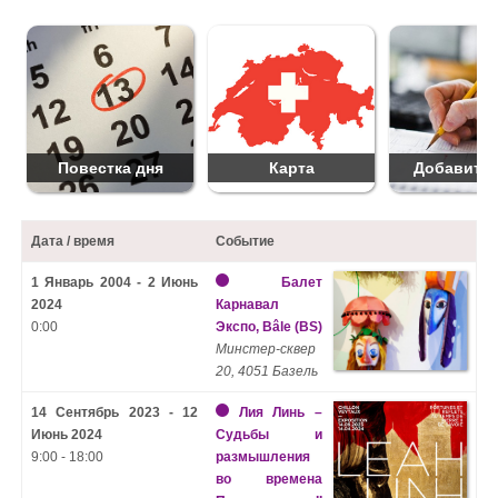
Повестка дня
Карта
Добавить 
Дата / время
Событие
1 Январь 2004 - 2 Июнь
Балет
2024
Карнавал
0:00
Экспо, Bâle (BS)
Минстер-сквер
20, 4051 Базель
14 Сентябрь 2023 - 12
Лия Линь –
Июнь 2024
Судьбы и
9:00 - 18:00
размышления
во времена