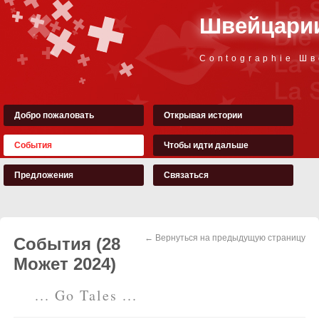
Швейцарии
Contographie Ш
Добро пожаловать
Открывая истории
События
Чтобы идти дальше
Предложения
Связаться
← Вернуться на предыдущую страницу
События (28
Может 2024)
... Go Tales ...