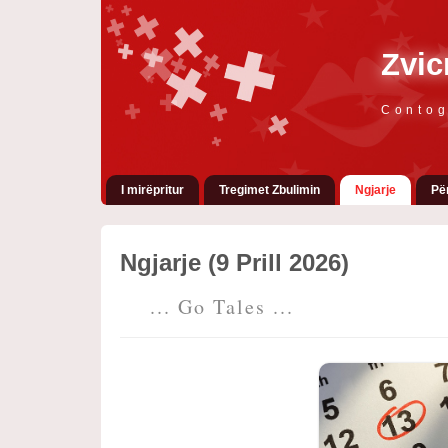
Zvic
Contog
I mirëpritur
Tregimet Zbulimin
Ngjarje
Pë
Ngjarje (9 Prill 2026)
... Go Tales ...