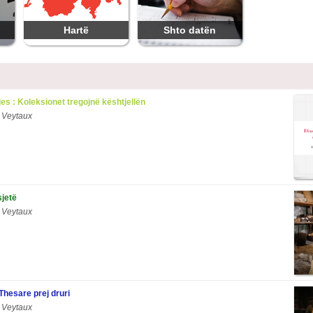
Hartë
Shto datën
jes : Koleksionet tregojnë kështjellën
 Veytaux
sjetë
 Veytaux
Thesare prej druri
 Veytaux