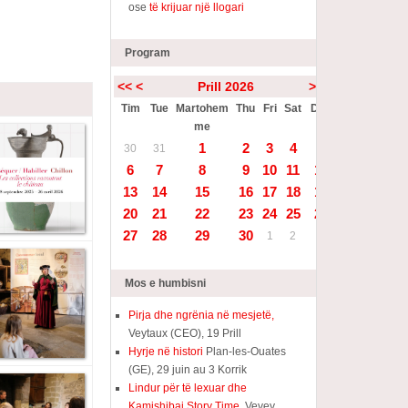
ose
të krijuar një llogari
Program
<<
<
Prill 2026
>
>>
Tim
Tue
Martohem
Thu
Fri
Sat
Diell
me
1
2
3
4
5
30
31
6
7
8
9
10
11
12
13
14
15
16
17
18
19
20
21
22
23
24
25
26
27
28
29
30
1
2
3
Mos e humbisni
Pirja dhe ngrënia në mesjetë,
Veytaux (CEO), 19 Prill
Hyrje në histori
Plan-les-Ouates
(GE), 29 juin au 3 Korrik
Lindur për të lexuar dhe
Kamishibai Story Time,
Vevey