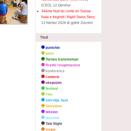
(CEO), 12 Qershor
34ème Nuit du conte en Suisse -
Nata e tregimit / Night Swiss Story
,
13 Nëntor 2026 të gjithë Zvicrën!
Titull
punishte
tjetër
Turneu transmetuar
Rrethi i tregimtarëve
konferencë
conterie
ekspozim
festival
Film
stërvitje, fazë
Storytime
leksion
mesatar
Tale Night
tregoj