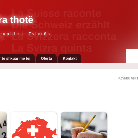
ra thotë
raphie e Zvicrës
r të shkuar më tej
Oferta
Kontakt
← Kthehu tek 