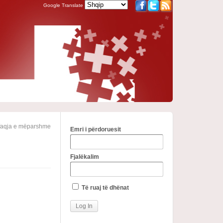
Google Translate
faqja e mëparshme
Emri i përdoruesit
Fjalëkalim
Të ruaj të dhënat