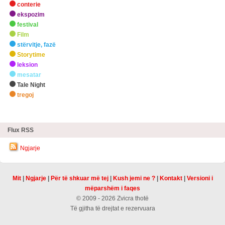
conterie
ekspozim
festival
Film
stërvitje, fazë
Storytime
leksion
mesatar
Tale Night
tregoj
zHighlights
Flux RSS
Ngjarje
Mit
|
Ngjarje
|
Për të shkuar më tej
|
Kush jemi ne ?
|
Kontakt
|
Versioni i
mëparshëm i faqes
© 2009 - 2026 Zvicra thotë
Të gjitha të drejtat e rezervuara