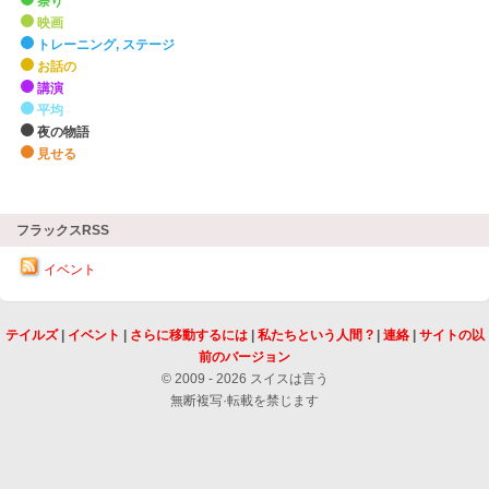
祭り
映画
トレーニング, ステージ
お話の
講演
平均
夜の物語
見せる
zHighlights
フラックスRSS
イベント
テイルズ
|
イベント
|
さらに移動するには
|
私たちという人間 ?
|
連絡
|
サイトの以
前のバージョン
© 2009 - 2026 スイスは言う
無断複写·転載を禁じます