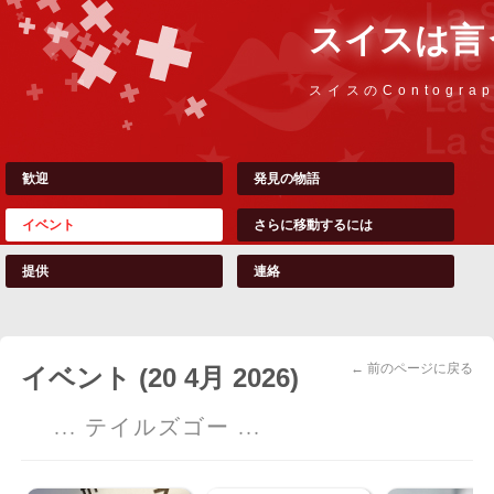
スイスは言
スイスのContograp
歓迎
発見の物語
イベント
さらに移動するには
提供
連絡
← 前のページに戻る
イベント (20 4月 2026)
... テイルズゴー ...