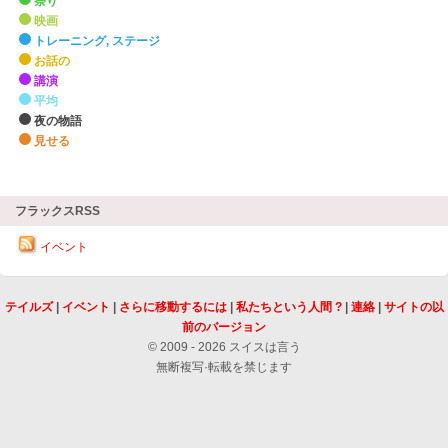
祭り
映画
トレーニング, ステージ
お話の
講演
平均
夜の物語
見せる
zHighlights
フラックスRSS
イベント
テイルズ
|
イベント
|
さらに移動するには
|
私たちという人間 ?
|
連絡
|
サイトの以
前のバージョン
© 2009 - 2026 スイスは言う
無断複写·転載を禁じます