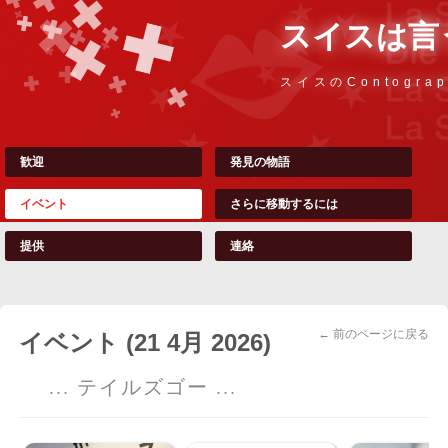
スイスは言
スイスのContograp
歓迎
発見の物語
イベント
さらに移動するには
提供
連絡
← 前のページに戻る
イベント (21 4月 2026)
... テイルズゴー ...