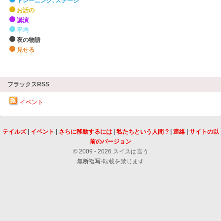
トレーニング, ステージ
お話の
講演
平均
夜の物語
見せる
zHighlights
フラックスRSS
イベント
テイルズ
|
イベント
|
さらに移動するには
|
私たちという人間 ?
|
連絡
|
サイトの以
前のバージョン
© 2009 - 2026 スイスは言う
無断複写·転載を禁じます