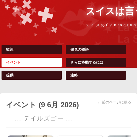
スイスは言
スイスのContograp
歓迎
発見の物語
イベント
さらに移動するには
提供
連絡
← 前のページに戻る
イベント (9 6月 2026)
... テイルズゴー ...