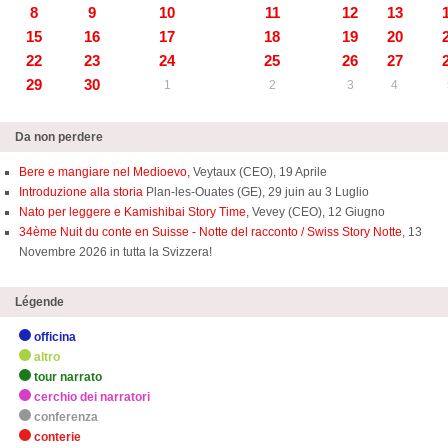
8
9
10
11
12
13
15
16
17
18
19
20
22
23
24
25
26
27
29
30
1
2
3
4
Da non perdere
Bere e mangiare nel Medioevo,
Veytaux (CEO), 19 Aprile
Introduzione alla storia
Plan-les-Ouates (GE), 29 juin au 3 Luglio
Nato per leggere e Kamishibai Story Time,
Vevey (CEO), 12 Giugno
34ème Nuit du conte en Suisse - Notte del racconto / Swiss Story Notte
, 13
Novembre 2026 in tutta la Svizzera!
Légende
officina
altro
tour narrato
cerchio dei narratori
conferenza
conterie