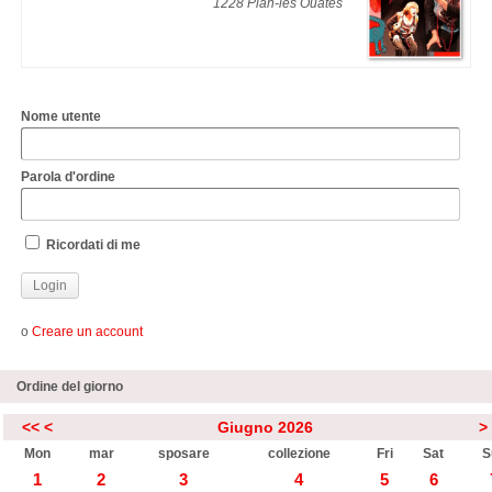
1228 Plan-les Ouates
Nome utente
Parola d'ordine
Ricordati di me
o
Creare un account
Ordine del giorno
<<
<
Giugno 2026
>
Mon
mar
sposare
collezione
Fri
Sat
S
1
2
3
4
5
6