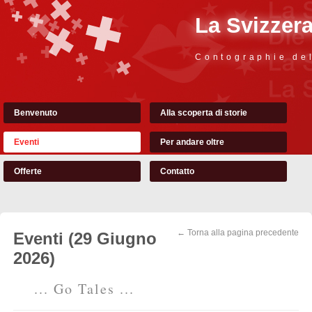
La Svizzer
Contographie de
Benvenuto
Alla scoperta di storie
Eventi
Per andare oltre
Offerte
Contatto
← Torna alla pagina precedente
Eventi (29 Giugno
2026)
... Go Tales ...