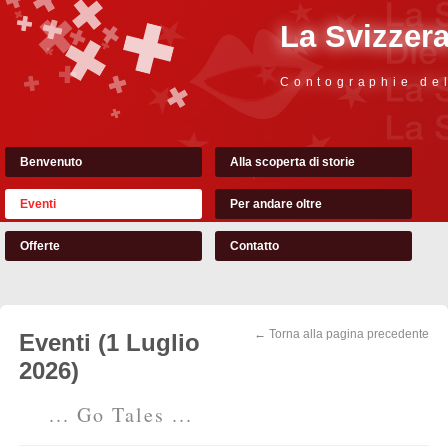
La Svizzer
Contographie de
Benvenuto
Alla scoperta di storie
Eventi
Per andare oltre
Offerte
Contatto
← Torna alla pagina precedente
Eventi (1 Luglio
2026)
... Go Tales ...