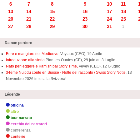
6
7
8
9
10
11
13
14
15
16
17
18
20
21
22
23
24
25
27
28
29
30
31
1
Da non perdere
Bere e mangiare nel Medioevo,
Veytaux (CEO), 19 Aprile
Introduzione alla storia
Plan-les-Ouates (GE), 29 juin au 3 Luglio
Nato per leggere e Kamishibai Story Time,
Vevey (CEO), 12 Giugno
34ème Nuit du conte en Suisse - Notte del racconto / Swiss Story Notte
, 13
Novembre 2026 in tutta la Svizzera!
Légende
officina
altro
tour narrato
cerchio dei narratori
conferenza
conterie