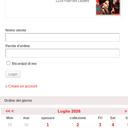
1228 Plan-les Ouates
Nome utente
Parola d'ordine
Ricordati di me
o
Creare un account
Ordine del giorno
<<
<
Luglio 2026
>
Mon
mar
sposare
collezione
Fri
Sat
S
1
2
3
4
29
30