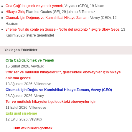
Orta Çağ'da içmek ve yemek yemek,
Veytaux (CEO), 19 Nisan
Hikaye Giriş
Plan-les-Ouates (GE), 29 juin au 3 Temmuz
Okumak İçin Doğmuş ve Kamishibai Hikaye Zamanı,
Vevey (CEO), 12
Haziran
34ème Nuit du conte en Suisse - Notte del racconto / İsviçre Story Gece
, 13
Kasım 2026 İsviçre genelinde!
Yaklaşan Etkinlikler
Orta Çağ'da İçmek ve Yemek
15 Şubat 2026, Veytaux
\\\\\\\”Ter ve mutluluk hikayeleri\\\”, gelecekteki ebeveynler için hikaye
anlatma gecesi
13 Ağustos 2026, Villeneuve
Okumak için Doğdu ve Kamishibai Hikaye Zamanı, Vevey (CEO)
28 Ağustos 2026, Vevey
Ter ve mutluluk hikayeleri, gelecekteki ebeveynler için
11 Eylül 2026, Villeneuve
Eski usul şişeleme
12 Eylül 2026, Veytaux
→ Tüm etkinlikleri görmek