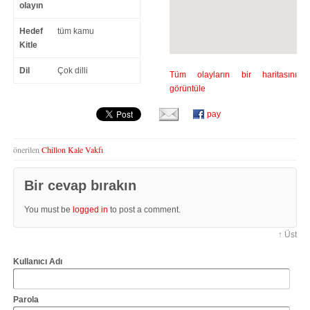
olayın
Hedef
tüm kamu
Kitle
Dil
Çok dilli
Tüm olayların bir haritasını
görüntüle
pay
önerilen
Chillon Kale Vakfı
Bir cevap bırakın
You must be
logged in
to post a comment.
↑ Üst
Kullanıcı Adı
Parola