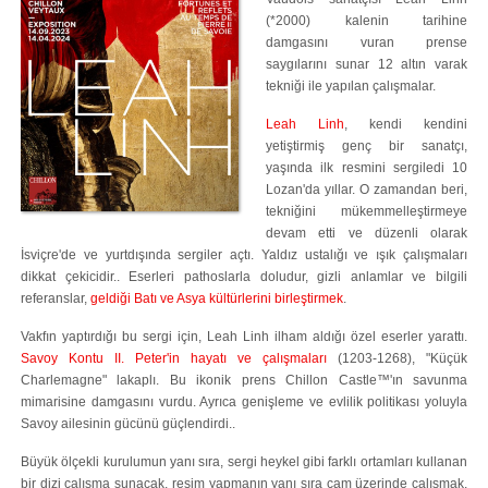
(*2000) kalenin tarihine
damgasını vuran prense
saygılarını sunar 12 altın varak
tekniği ile yapılan çalışmalar.
Leah Linh
, kendi kendini
yetiştirmiş genç bir sanatçı,
yaşında ilk resmini sergiledi 10
Lozan'da yıllar. O zamandan beri,
tekniğini mükemmelleştirmeye
devam etti ve düzenli olarak
İsviçre'de ve yurtdışında sergiler açtı. Yaldız ustalığı ve ışık çalışmaları
dikkat çekicidir.. Eserleri pathoslarla doludur, gizli anlamlar ve bilgili
referanslar,
geldiği Batı ve Asya kültürlerini birleştirmek
.
Vakfın yaptırdığı bu sergi için, Leah Linh ilham aldığı özel eserler yarattı.
Savoy Kontu II. Peter'in hayatı ve çalışmaları
(1203-1268), "Küçük
Charlemagne" lakaplı. Bu ikonik prens Chillon Castle™'ın savunma
mimarisine damgasını vurdu. Ayrıca genişleme ve evlilik politikası yoluyla
Savoy ailesinin gücünü güçlendirdi..
Büyük ölçekli kurulumun yanı sıra, sergi heykel gibi farklı ortamları kullanan
bir dizi çalışma sunacak, resim yapmanın yanı sıra cam üzerinde çalışmak,