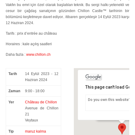
Vakfın bu emri için özel olarak başlatılan teknik. Bu sergi halkı yetenekli ve
cesur bir çağdaş sanatçının gözünden Chillon Castle™ tarihinin bir
bölümünü keşfetmeye davet ediyor.. itibaren gerçekleşir 14 Eylül 2023 karşı
12 Haziran 2024.
Tarifs : prix d’entrée au château
Horaires : kale açılış saatleri
Daha fazla :
www.chillon.ch
Tarih
14 Eylül 2023 - 12
Haziran 2024
This page can't load Goo
Zaman
9:00 - 18:00
Do you own this website?
Yer
Château de Chillon
Château de Chillon
Avenue de Chillon
Avenue de Chillon 21 -
21
Veytaux
Tip
maruz kalma