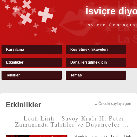
İsviçre diy
İsviçre Contogra
Karşılama
Keşfetmek hikayeleri
Etkinlikler
Daha ileri gitmek için
Teklifler
Temas
Etkinlikler
← Önceki sayfaya geri
... Leah Linh - Savoy Kralı II. Peter
Zamanında Talihler ve Düşünceler ...
Vaudois sanatçısı Leah Linh