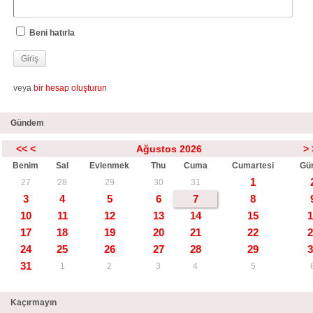
Beni hatırla
veya
bir hesap oluşturun
Gündem
<<
<
Ağustos 2026
>
Benim
Sal
Evlenmek
Thu
Cuma
Cumartesi
Gü
1
27
28
29
30
31
3
4
5
6
7
8
10
11
12
13
14
15
1
17
18
19
20
21
22
2
24
25
26
27
28
29
3
31
1
2
3
4
5
Kaçırmayın