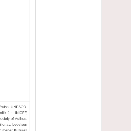
y, Swiss UNESCO-
omité for UNICEF,
ociety of Authors
Blonay, Ledelsen
n mener, Kulturell