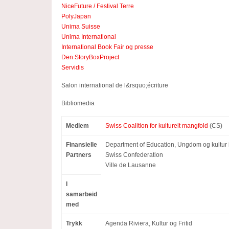
NiceFuture / Festival Terre
PolyJapan
Unima Suisse
Unima International
International Book Fair og presse
Den StoryBoxProject
Servidis
Salon international de l&rsquo;écriture
Bibliomedia
Medlem
Swiss Coalition for kulturelt mangfold
(CS)
Finansielle
Department of Education, Ungdom og kultur
Partners
Swiss Confederation
Ville de Lausanne
I
samarbeid
med
Trykk
Agenda Riviera, Kultur og Fritid