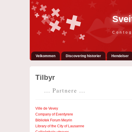
Svei
Contog
Velkommen
Discovering historier
Hendelser
Tilbyr
... Partnere ...
Ville de Vevey
Company of Eventyrere
Bibliotek Forum Meyrin
Library of the City of Lausanne