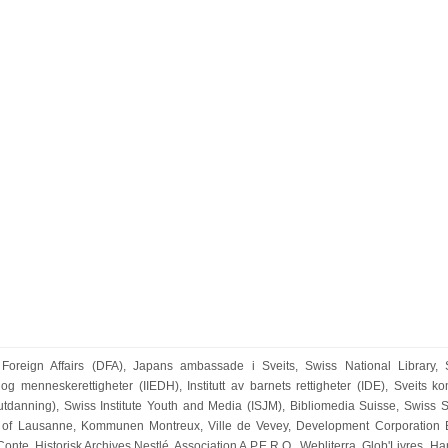
f Foreign Affairs (DFA), Japans ambassade i Sveits, Swiss National Librar
k og menneskerettigheter (IIEDH), Institutt av barnets rettigheter (IDE), Sveits k
utdanning), Swiss Institute Youth and Media (ISJM), Bibliomedia Suisse, Swiss S
ity of Lausanne, Kommunen Montreux, Ville de Vevey, Development Corporation 
onte, Historisk Archives Nestlé, Association A.P.E.R.O., Webliterra, Glob'Livres, Ha