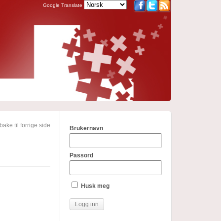
Google Translate
bake til forrige side
Brukernavn
Passord
Husk meg