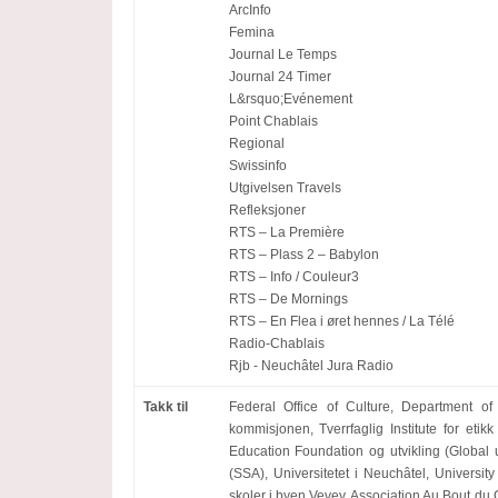
ArcInfo
Femina
Journal Le Temps
Journal 24 Timer
L&rsquo;Evénement
Point Chablais
Regional
Swissinfo
Utgivelsen Travels
Refleksjoner
RTS – La Première
RTS – Plass 2 – Babylon
RTS – Info / Couleur3
RTS – De Mornings
RTS – En Flea i øret hennes / La Télé
Radio-Chablais
Rjb - Neuchâtel Jura Radio
Takk til
Federal Office of Culture, Department o
kommisjonen, Tverrfaglig Institute for etik
Education Foundation og utvikling (Global 
(SSA), Universitetet i Neuchâtel, Univers
skoler i byen Vevey, Association Au Bout du C