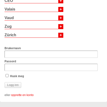
+
CEO
+
Valais
+
Vaud
+
Zug
+
Zürich
Brukernavn
Passord
Husk meg
eller
opprette en konto