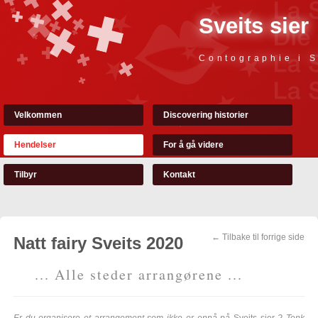
Sveits sier
Contographie i S
Velkommen
Discovering historier
Hendelser
For å gå videre
Tilbyr
Kontakt
← Tilbake til forrige side
Natt fairy Sveits 2020
... Alle steder arrangørene ...