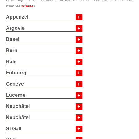
Er du organisere et arrangement som ikke er ennå på
Sveits sier
? Tenk
kunn via
skjema
!
+
Appenzell
+
Argovie
+
Basel
+
Bern
+
Bâle
+
Fribourg
+
Genève
+
Lucerne
+
Neuchâtel
+
Neuchâtel
+
St Gall