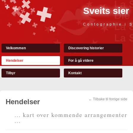
Sveits sier
Contographie i S
Velkommen
Discovering historier
Hendelser
For å gå videre
Tilbyr
Kontakt
← Tilbake til forrige side
Hendelser
... kart over kommende arrangementer
...