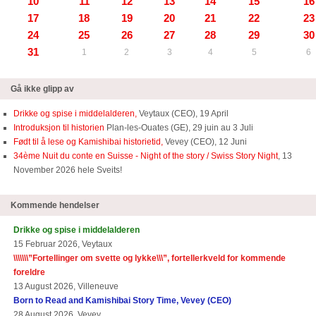
10
11
12
13
14
15
16
17
18
19
20
21
22
23
24
25
26
27
28
29
30
31
1
2
3
4
5
6
Gå ikke glipp av
Drikke og spise i middelalderen,
Veytaux (CEO), 19 April
Introduksjon til historien
Plan-les-Ouates (GE), 29 juin au 3 Juli
Født til å lese og Kamishibai historietid,
Vevey (CEO), 12 Juni
34ème Nuit du conte en Suisse - Night of the story / Swiss Story Night
, 13
November 2026 hele Sveits!
Kommende hendelser
Drikke og spise i middelalderen
15 Februar 2026, Veytaux
\\\\\\\”Fortellinger om svette og lykke\\\”, fortellerkveld for kommende
foreldre
13 August 2026, Villeneuve
Born to Read and Kamishibai Story Time, Vevey (CEO)
28 August 2026, Vevey